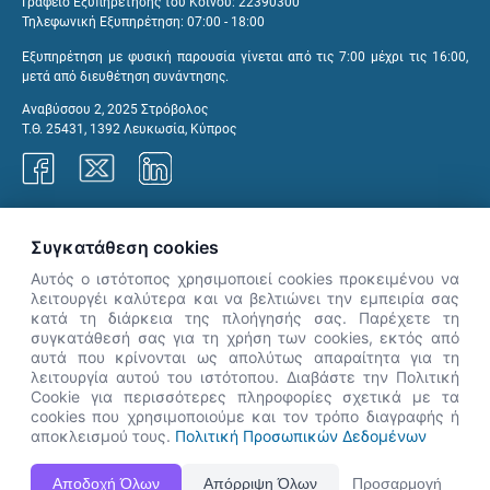
Γραφείο Εξυπηρέτησης του Κοινού: 22390300
Τηλεφωνική Εξυπηρέτηση: 07:00 - 18:00
Εξυπηρέτηση με φυσική παρουσία γίνεται από τις 7:00 μέχρι τις 16:00,
μετά από διευθέτηση συνάντησης.
Αναβύσσου 2, 2025 Στρόβολος
Τ.Θ. 25431, 1392 Λευκωσία, Κύπρος
Γραφεία ΑνΑΔ
Συγκατάθεση cookies
Αυτός ο ιστότοπος χρησιμοποιεί cookies προκειμένου να
λειτουργέι καλύτερα και να βελτιώνει την εμπειρία σας
κατά τη διάρκεια της πλοήγησής σας. Παρέχετε τη
×
συγκατάθεσή σας για τη χρήση των cookies, εκτός από
👋 Καλώς ήρθες! Είμαι η Νόησις.
αυτά που κρίνονται ως απολύτως απαραίτητα για τη
Πες μου πώς μπορώ να σε βοηθήσω
λειτουργία αυτού του ιστότοπου. Διαβάστε την Πολιτική
Cookie για περισσότερες πληροφορίες σχετικά με τα
σήμερα.
cookies που χρησιμοποιούμε και τον τρόπο διαγραφής ή
αποκλεισμού τους.
Πολιτική Προσωπικών Δεδομένων
Η Ιστοσελίδα ΑνΑΔ είναι πλήρως συμβατή με τις νεότερες εκδόσεις, Google Chrome, Mozilla Firefox,
Αποδοχή Όλων
Απόρριψη Όλων
Προσαρμογή
Apple Safari καθώς και Internet Explorer.