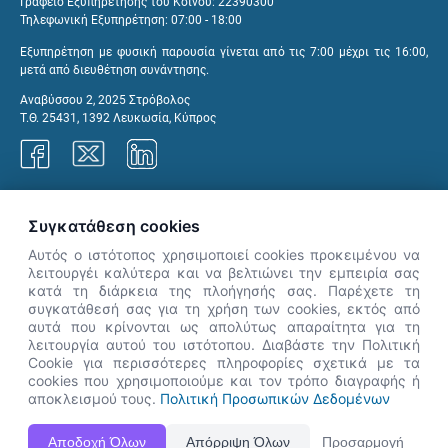
Γραφείο Εξυπηρέτησης του Κοινού: 22390300
Τηλεφωνική Εξυπηρέτηση: 07:00 - 18:00
Εξυπηρέτηση με φυσική παρουσία γίνεται από τις 7:00 μέχρι τις 16:00,
μετά από διευθέτηση συνάντησης.
Αναβύσσου 2, 2025 Στρόβολος
Τ.Θ. 25431, 1392 Λευκωσία, Κύπρος
Γραφεία ΑνΑΔ
Συγκατάθεση cookies
Αυτός ο ιστότοπος χρησιμοποιεί cookies προκειμένου να
λειτουργέι καλύτερα και να βελτιώνει την εμπειρία σας
κατά τη διάρκεια της πλοήγησής σας. Παρέχετε τη
×
συγκατάθεσή σας για τη χρήση των cookies, εκτός από
👋 Καλώς ήρθες! Είμαι η Νόησις.
αυτά που κρίνονται ως απολύτως απαραίτητα για τη
Πες μου πώς μπορώ να σε βοηθήσω
λειτουργία αυτού του ιστότοπου. Διαβάστε την Πολιτική
Cookie για περισσότερες πληροφορίες σχετικά με τα
σήμερα.
cookies που χρησιμοποιούμε και τον τρόπο διαγραφής ή
αποκλεισμού τους.
Πολιτική Προσωπικών Δεδομένων
Η Ιστοσελίδα ΑνΑΔ είναι πλήρως συμβατή με τις νεότερες εκδόσεις, Google Chrome, Mozilla Firefox,
Αποδοχή Όλων
Απόρριψη Όλων
Προσαρμογή
Apple Safari καθώς και Internet Explorer.