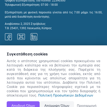
Γραφείο Εξυπηρέτησης του Κοινού: 22390300
Τηλεφωνική Εξυπηρέτηση: 07:00 - 18:00
Εξυπηρέτηση με φυσική παρουσία γίνεται από τις 7:00 μέχρι τις 16:00,
μετά από διευθέτηση συνάντησης.
Αναβύσσου 2, 2025 Στρόβολος
Τ.Θ. 25431, 1392 Λευκωσία, Κύπρος
Γραφεία ΑνΑΔ
Συγκατάθεση cookies
Αυτός ο ιστότοπος χρησιμοποιεί cookies προκειμένου να
λειτουργέι καλύτερα και να βελτιώνει την εμπειρία σας
κατά τη διάρκεια της πλοήγησής σας. Παρέχετε τη
×
συγκατάθεσή σας για τη χρήση των cookies, εκτός από
👋 Καλώς ήρθες! Είμαι η Νόησις.
αυτά που κρίνονται ως απολύτως απαραίτητα για τη
Πες μου πώς μπορώ να σε βοηθήσω
λειτουργία αυτού του ιστότοπου. Διαβάστε την Πολιτική
Cookie για περισσότερες πληροφορίες σχετικά με τα
σήμερα.
cookies που χρησιμοποιούμε και τον τρόπο διαγραφής ή
αποκλεισμού τους.
Πολιτική Προσωπικών Δεδομένων
Η Ιστοσελίδα ΑνΑΔ είναι πλήρως συμβατή με τις νεότερες εκδόσεις, Google Chrome, Mozilla Firefox,
Αποδοχή Όλων
Απόρριψη Όλων
Προσαρμογή
Apple Safari καθώς και Internet Explorer.