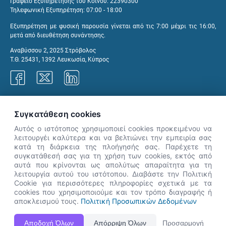
Γραφείο Εξυπηρέτησης του Κοινού: 22390300
Τηλεφωνική Εξυπηρέτηση: 07:00 - 18:00
Εξυπηρέτηση με φυσική παρουσία γίνεται από τις 7:00 μέχρι τις 16:00,
μετά από διευθέτηση συνάντησης.
Αναβύσσου 2, 2025 Στρόβολος
Τ.Θ. 25431, 1392 Λευκωσία, Κύπρος
Γραφεία ΑνΑΔ
Συγκατάθεση cookies
Αυτός ο ιστότοπος χρησιμοποιεί cookies προκειμένου να
λειτουργέι καλύτερα και να βελτιώνει την εμπειρία σας
κατά τη διάρκεια της πλοήγησής σας. Παρέχετε τη
×
συγκατάθεσή σας για τη χρήση των cookies, εκτός από
👋 Καλώς ήρθες! Είμαι η Νόησις.
αυτά που κρίνονται ως απολύτως απαραίτητα για τη
Πες μου πώς μπορώ να σε βοηθήσω
λειτουργία αυτού του ιστότοπου. Διαβάστε την Πολιτική
Cookie για περισσότερες πληροφορίες σχετικά με τα
σήμερα.
cookies που χρησιμοποιούμε και τον τρόπο διαγραφής ή
αποκλεισμού τους.
Πολιτική Προσωπικών Δεδομένων
Η Ιστοσελίδα ΑνΑΔ είναι πλήρως συμβατή με τις νεότερες εκδόσεις, Google Chrome, Mozilla Firefox,
Αποδοχή Όλων
Απόρριψη Όλων
Προσαρμογή
Apple Safari καθώς και Internet Explorer.