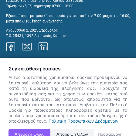
Γραφείο Εξυπηρέτησης του Κοινού: 22390300
Τηλεφωνική Εξυπηρέτηση: 07:00 - 18:00
Εξυπηρέτηση με φυσική παρουσία γίνεται από τις 7:00 μέχρι τις 16:00,
μετά από διευθέτηση συνάντησης.
Αναβύσσου 2, 2025 Στρόβολος
Τ.Θ. 25431, 1392 Λευκωσία, Κύπρος
Γραφεία ΑνΑΔ
Συγκατάθεση cookies
Αυτός ο ιστότοπος χρησιμοποιεί cookies προκειμένου να
λειτουργέι καλύτερα και να βελτιώνει την εμπειρία σας
κατά τη διάρκεια της πλοήγησής σας. Παρέχετε τη
×
συγκατάθεσή σας για τη χρήση των cookies, εκτός από
👋 Καλώς ήρθες! Είμαι η Νόησις.
αυτά που κρίνονται ως απολύτως απαραίτητα για τη
Πες μου πώς μπορώ να σε βοηθήσω
λειτουργία αυτού του ιστότοπου. Διαβάστε την Πολιτική
Cookie για περισσότερες πληροφορίες σχετικά με τα
σήμερα.
cookies που χρησιμοποιούμε και τον τρόπο διαγραφής ή
αποκλεισμού τους.
Πολιτική Προσωπικών Δεδομένων
Η Ιστοσελίδα ΑνΑΔ είναι πλήρως συμβατή με τις νεότερες εκδόσεις, Google Chrome, Mozilla Firefox,
Αποδοχή Όλων
Απόρριψη Όλων
Προσαρμογή
Apple Safari καθώς και Internet Explorer.