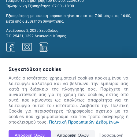
Γραφείο Εξυπηρέτησης του Κοινού: 22390300
Τηλεφωνική Εξυπηρέτηση: 07:00 - 18:00
Εξυπηρέτηση με φυσική παρουσία γίνεται από τις 7:00 μέχρι τις 16:00,
μετά από διευθέτηση συνάντησης.
Αναβύσσου 2, 2025 Στρόβολος
Τ.Θ. 25431, 1392 Λευκωσία, Κύπρος
Γραφεία ΑνΑΔ
Συγκατάθεση cookies
Αυτός ο ιστότοπος χρησιμοποιεί cookies προκειμένου να
λειτουργέι καλύτερα και να βελτιώνει την εμπειρία σας
κατά τη διάρκεια της πλοήγησής σας. Παρέχετε τη
×
συγκατάθεσή σας για τη χρήση των cookies, εκτός από
👋 Καλώς ήρθες! Είμαι η Νόησις.
αυτά που κρίνονται ως απολύτως απαραίτητα για τη
Πες μου πώς μπορώ να σε βοηθήσω
λειτουργία αυτού του ιστότοπου. Διαβάστε την Πολιτική
Cookie για περισσότερες πληροφορίες σχετικά με τα
σήμερα.
cookies που χρησιμοποιούμε και τον τρόπο διαγραφής ή
αποκλεισμού τους.
Πολιτική Προσωπικών Δεδομένων
Η Ιστοσελίδα ΑνΑΔ είναι πλήρως συμβατή με τις νεότερες εκδόσεις, Google Chrome, Mozilla Firefox,
Αποδοχή Όλων
Απόρριψη Όλων
Προσαρμογή
Apple Safari καθώς και Internet Explorer.