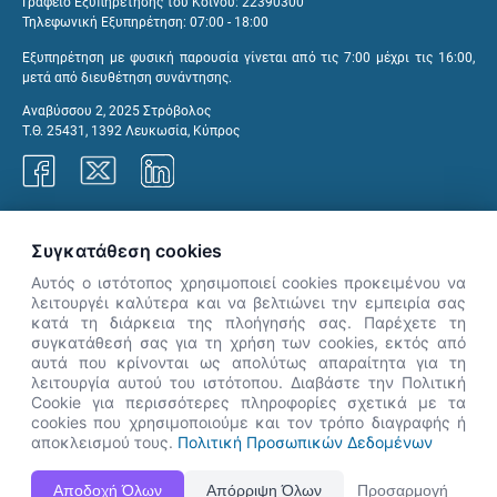
Γραφείο Εξυπηρέτησης του Κοινού: 22390300
Τηλεφωνική Εξυπηρέτηση: 07:00 - 18:00
Εξυπηρέτηση με φυσική παρουσία γίνεται από τις 7:00 μέχρι τις 16:00,
μετά από διευθέτηση συνάντησης.
Αναβύσσου 2, 2025 Στρόβολος
Τ.Θ. 25431, 1392 Λευκωσία, Κύπρος
Γραφεία ΑνΑΔ
Συγκατάθεση cookies
Αυτός ο ιστότοπος χρησιμοποιεί cookies προκειμένου να
λειτουργέι καλύτερα και να βελτιώνει την εμπειρία σας
κατά τη διάρκεια της πλοήγησής σας. Παρέχετε τη
×
συγκατάθεσή σας για τη χρήση των cookies, εκτός από
👋 Καλώς ήρθες! Είμαι η Νόησις.
αυτά που κρίνονται ως απολύτως απαραίτητα για τη
Πες μου πώς μπορώ να σε βοηθήσω
λειτουργία αυτού του ιστότοπου. Διαβάστε την Πολιτική
Cookie για περισσότερες πληροφορίες σχετικά με τα
σήμερα.
cookies που χρησιμοποιούμε και τον τρόπο διαγραφής ή
αποκλεισμού τους.
Πολιτική Προσωπικών Δεδομένων
Η Ιστοσελίδα ΑνΑΔ είναι πλήρως συμβατή με τις νεότερες εκδόσεις, Google Chrome, Mozilla Firefox,
Αποδοχή Όλων
Απόρριψη Όλων
Προσαρμογή
Apple Safari καθώς και Internet Explorer.