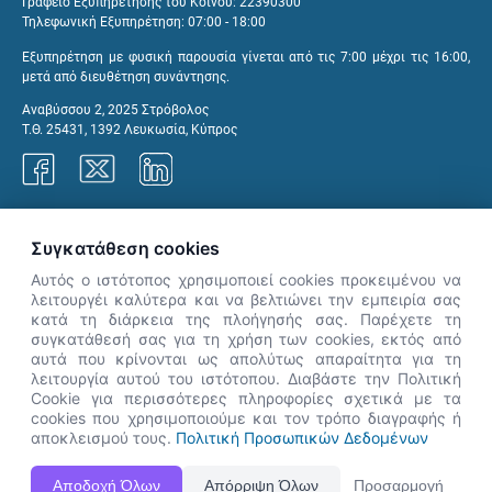
Γραφείο Εξυπηρέτησης του Κοινού: 22390300
Τηλεφωνική Εξυπηρέτηση: 07:00 - 18:00
Εξυπηρέτηση με φυσική παρουσία γίνεται από τις 7:00 μέχρι τις 16:00,
μετά από διευθέτηση συνάντησης.
Αναβύσσου 2, 2025 Στρόβολος
Τ.Θ. 25431, 1392 Λευκωσία, Κύπρος
Γραφεία ΑνΑΔ
Συγκατάθεση cookies
Αυτός ο ιστότοπος χρησιμοποιεί cookies προκειμένου να
λειτουργέι καλύτερα και να βελτιώνει την εμπειρία σας
κατά τη διάρκεια της πλοήγησής σας. Παρέχετε τη
×
συγκατάθεσή σας για τη χρήση των cookies, εκτός από
👋 Καλώς ήρθες! Είμαι η Νόησις.
αυτά που κρίνονται ως απολύτως απαραίτητα για τη
Πες μου πώς μπορώ να σε βοηθήσω
λειτουργία αυτού του ιστότοπου. Διαβάστε την Πολιτική
Cookie για περισσότερες πληροφορίες σχετικά με τα
σήμερα.
cookies που χρησιμοποιούμε και τον τρόπο διαγραφής ή
αποκλεισμού τους.
Πολιτική Προσωπικών Δεδομένων
Η Ιστοσελίδα ΑνΑΔ είναι πλήρως συμβατή με τις νεότερες εκδόσεις, Google Chrome, Mozilla Firefox,
Αποδοχή Όλων
Απόρριψη Όλων
Προσαρμογή
Apple Safari καθώς και Internet Explorer.