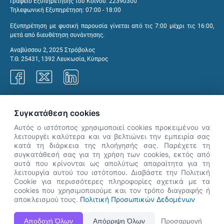
Γραφείο Εξυπηρέτησης του Κοινού: 22390300
Τηλεφωνική Εξυπηρέτηση: 07:00 - 18:00
Εξυπηρέτηση με φυσική παρουσία γίνεται από τις 7:00 μέχρι τις 16:00,
μετά από διευθέτηση συνάντησης.
Αναβύσσου 2, 2025 Στρόβολος
Τ.Θ. 25431, 1392 Λευκωσία, Κύπρος
Γραφεία ΑνΑΔ
Συγκατάθεση cookies
Αυτός ο ιστότοπος χρησιμοποιεί cookies προκειμένου να
λειτουργέι καλύτερα και να βελτιώνει την εμπειρία σας
κατά τη διάρκεια της πλοήγησής σας. Παρέχετε τη
×
συγκατάθεσή σας για τη χρήση των cookies, εκτός από
👋 Καλώς ήρθες! Είμαι η Νόησις.
αυτά που κρίνονται ως απολύτως απαραίτητα για τη
Πες μου πώς μπορώ να σε βοηθήσω
λειτουργία αυτού του ιστότοπου. Διαβάστε την Πολιτική
Cookie για περισσότερες πληροφορίες σχετικά με τα
σήμερα.
cookies που χρησιμοποιούμε και τον τρόπο διαγραφής ή
αποκλεισμού τους.
Πολιτική Προσωπικών Δεδομένων
Η Ιστοσελίδα ΑνΑΔ είναι πλήρως συμβατή με τις νεότερες εκδόσεις, Google Chrome, Mozilla Firefox,
Αποδοχή Όλων
Απόρριψη Όλων
Προσαρμογή
Apple Safari καθώς και Internet Explorer.