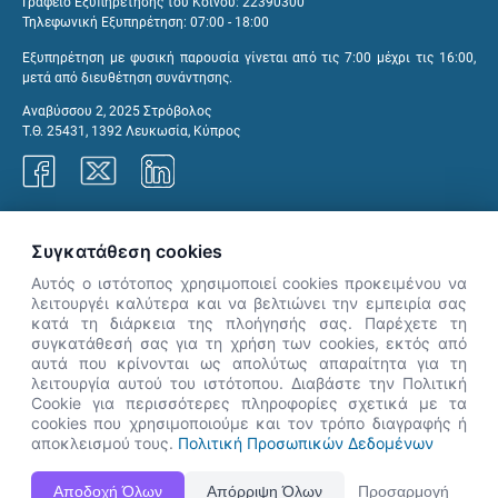
Γραφείο Εξυπηρέτησης του Κοινού: 22390300
Τηλεφωνική Εξυπηρέτηση: 07:00 - 18:00
Εξυπηρέτηση με φυσική παρουσία γίνεται από τις 7:00 μέχρι τις 16:00,
μετά από διευθέτηση συνάντησης.
Αναβύσσου 2, 2025 Στρόβολος
Τ.Θ. 25431, 1392 Λευκωσία, Κύπρος
Γραφεία ΑνΑΔ
Συγκατάθεση cookies
Αυτός ο ιστότοπος χρησιμοποιεί cookies προκειμένου να
λειτουργέι καλύτερα και να βελτιώνει την εμπειρία σας
κατά τη διάρκεια της πλοήγησής σας. Παρέχετε τη
×
συγκατάθεσή σας για τη χρήση των cookies, εκτός από
👋 Καλώς ήρθες! Είμαι η Νόησις.
αυτά που κρίνονται ως απολύτως απαραίτητα για τη
Πες μου πώς μπορώ να σε βοηθήσω
λειτουργία αυτού του ιστότοπου. Διαβάστε την Πολιτική
Cookie για περισσότερες πληροφορίες σχετικά με τα
σήμερα.
cookies που χρησιμοποιούμε και τον τρόπο διαγραφής ή
αποκλεισμού τους.
Πολιτική Προσωπικών Δεδομένων
Η Ιστοσελίδα ΑνΑΔ είναι πλήρως συμβατή με τις νεότερες εκδόσεις, Google Chrome, Mozilla Firefox,
Αποδοχή Όλων
Απόρριψη Όλων
Προσαρμογή
Apple Safari καθώς και Internet Explorer.