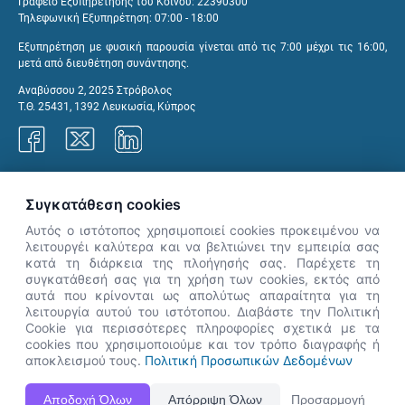
Γραφείο Εξυπηρέτησης του Κοινού: 22390300
Τηλεφωνική Εξυπηρέτηση: 07:00 - 18:00
Εξυπηρέτηση με φυσική παρουσία γίνεται από τις 7:00 μέχρι τις 16:00,
μετά από διευθέτηση συνάντησης.
Αναβύσσου 2, 2025 Στρόβολος
Τ.Θ. 25431, 1392 Λευκωσία, Κύπρος
Γραφεία ΑνΑΔ
Συγκατάθεση cookies
Αυτός ο ιστότοπος χρησιμοποιεί cookies προκειμένου να
λειτουργέι καλύτερα και να βελτιώνει την εμπειρία σας
κατά τη διάρκεια της πλοήγησής σας. Παρέχετε τη
×
συγκατάθεσή σας για τη χρήση των cookies, εκτός από
👋 Καλώς ήρθες! Είμαι η Νόησις.
αυτά που κρίνονται ως απολύτως απαραίτητα για τη
Πες μου πώς μπορώ να σε βοηθήσω
λειτουργία αυτού του ιστότοπου. Διαβάστε την Πολιτική
Cookie για περισσότερες πληροφορίες σχετικά με τα
σήμερα.
cookies που χρησιμοποιούμε και τον τρόπο διαγραφής ή
αποκλεισμού τους.
Πολιτική Προσωπικών Δεδομένων
Η Ιστοσελίδα ΑνΑΔ είναι πλήρως συμβατή με τις νεότερες εκδόσεις, Google Chrome, Mozilla Firefox,
Αποδοχή Όλων
Απόρριψη Όλων
Προσαρμογή
Apple Safari καθώς και Internet Explorer.