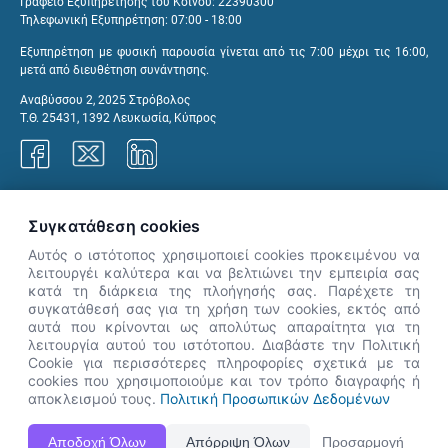
Γραφείο Εξυπηρέτησης του Κοινού: 22390300
Τηλεφωνική Εξυπηρέτηση: 07:00 - 18:00
Εξυπηρέτηση με φυσική παρουσία γίνεται από τις 7:00 μέχρι τις 16:00,
μετά από διευθέτηση συνάντησης.
Αναβύσσου 2, 2025 Στρόβολος
Τ.Θ. 25431, 1392 Λευκωσία, Κύπρος
Γραφεία ΑνΑΔ
Συγκατάθεση cookies
Αυτός ο ιστότοπος χρησιμοποιεί cookies προκειμένου να
λειτουργέι καλύτερα και να βελτιώνει την εμπειρία σας
κατά τη διάρκεια της πλοήγησής σας. Παρέχετε τη
×
συγκατάθεσή σας για τη χρήση των cookies, εκτός από
👋 Καλώς ήρθες! Είμαι η Νόησις.
αυτά που κρίνονται ως απολύτως απαραίτητα για τη
Πες μου πώς μπορώ να σε βοηθήσω
λειτουργία αυτού του ιστότοπου. Διαβάστε την Πολιτική
Cookie για περισσότερες πληροφορίες σχετικά με τα
σήμερα.
cookies που χρησιμοποιούμε και τον τρόπο διαγραφής ή
αποκλεισμού τους.
Πολιτική Προσωπικών Δεδομένων
Η Ιστοσελίδα ΑνΑΔ είναι πλήρως συμβατή με τις νεότερες εκδόσεις, Google Chrome, Mozilla Firefox,
Αποδοχή Όλων
Απόρριψη Όλων
Προσαρμογή
Apple Safari καθώς και Internet Explorer.