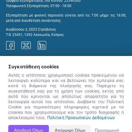
Γραφείο Εξυπηρέτησης του Κοινού: 22390300
Τηλεφωνική Εξυπηρέτηση: 07:00 - 18:00
Εξυπηρέτηση με φυσική παρουσία γίνεται από τις 7:00 μέχρι τις 16:00,
μετά από διευθέτηση συνάντησης.
Αναβύσσου 2, 2025 Στρόβολος
Τ.Θ. 25431, 1392 Λευκωσία, Κύπρος
Γραφεία ΑνΑΔ
Συγκατάθεση cookies
Αυτός ο ιστότοπος χρησιμοποιεί cookies προκειμένου να
λειτουργέι καλύτερα και να βελτιώνει την εμπειρία σας
κατά τη διάρκεια της πλοήγησής σας. Παρέχετε τη
×
συγκατάθεσή σας για τη χρήση των cookies, εκτός από
👋 Καλώς ήρθες! Είμαι η Νόησις.
αυτά που κρίνονται ως απολύτως απαραίτητα για τη
Πες μου πώς μπορώ να σε βοηθήσω
λειτουργία αυτού του ιστότοπου. Διαβάστε την Πολιτική
Cookie για περισσότερες πληροφορίες σχετικά με τα
σήμερα.
cookies που χρησιμοποιούμε και τον τρόπο διαγραφής ή
αποκλεισμού τους.
Πολιτική Προσωπικών Δεδομένων
Η Ιστοσελίδα ΑνΑΔ είναι πλήρως συμβατή με τις νεότερες εκδόσεις, Google Chrome, Mozilla Firefox,
Αποδοχή Όλων
Απόρριψη Όλων
Προσαρμογή
Apple Safari καθώς και Internet Explorer.