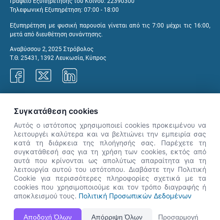
Γραφείο Εξυπηρέτησης του Κοινού: 22390300
Τηλεφωνική Εξυπηρέτηση: 07:00 - 18:00
Εξυπηρέτηση με φυσική παρουσία γίνεται από τις 7:00 μέχρι τις 16:00,
μετά από διευθέτηση συνάντησης.
Αναβύσσου 2, 2025 Στρόβολος
Τ.Θ. 25431, 1392 Λευκωσία, Κύπρος
Γραφεία ΑνΑΔ
Συγκατάθεση cookies
Αυτός ο ιστότοπος χρησιμοποιεί cookies προκειμένου να
λειτουργέι καλύτερα και να βελτιώνει την εμπειρία σας
κατά τη διάρκεια της πλοήγησής σας. Παρέχετε τη
×
συγκατάθεσή σας για τη χρήση των cookies, εκτός από
👋 Καλώς ήρθες! Είμαι η Νόησις.
αυτά που κρίνονται ως απολύτως απαραίτητα για τη
Πες μου πώς μπορώ να σε βοηθήσω
λειτουργία αυτού του ιστότοπου. Διαβάστε την Πολιτική
Cookie για περισσότερες πληροφορίες σχετικά με τα
σήμερα.
cookies που χρησιμοποιούμε και τον τρόπο διαγραφής ή
αποκλεισμού τους.
Πολιτική Προσωπικών Δεδομένων
Η Ιστοσελίδα ΑνΑΔ είναι πλήρως συμβατή με τις νεότερες εκδόσεις, Google Chrome, Mozilla Firefox,
Αποδοχή Όλων
Απόρριψη Όλων
Προσαρμογή
Apple Safari καθώς και Internet Explorer.