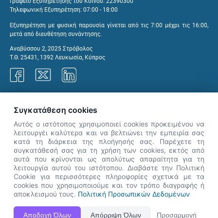
Γραφείο Εξυπηρέτησης του Κοινού: 22390300
Τηλεφωνική Εξυπηρέτηση: 07:00 - 18:00
Εξυπηρέτηση με φυσική παρουσία γίνεται από τις 7:00 μέχρι τις 16:00,
μετά από διευθέτηση συνάντησης.
Αναβύσσου 2, 2025 Στρόβολος
Τ.Θ. 25431, 1392 Λευκωσία, Κύπρος
Γραφεία ΑνΑΔ
Συγκατάθεση cookies
Αυτός ο ιστότοπος χρησιμοποιεί cookies προκειμένου να
λειτουργέι καλύτερα και να βελτιώνει την εμπειρία σας
κατά τη διάρκεια της πλοήγησής σας. Παρέχετε τη
×
συγκατάθεσή σας για τη χρήση των cookies, εκτός από
👋 Καλώς ήρθες! Είμαι η Νόησις.
αυτά που κρίνονται ως απολύτως απαραίτητα για τη
Πες μου πώς μπορώ να σε βοηθήσω
λειτουργία αυτού του ιστότοπου. Διαβάστε την Πολιτική
Cookie για περισσότερες πληροφορίες σχετικά με τα
σήμερα.
cookies που χρησιμοποιούμε και τον τρόπο διαγραφής ή
αποκλεισμού τους.
Πολιτική Προσωπικών Δεδομένων
Η Ιστοσελίδα ΑνΑΔ είναι πλήρως συμβατή με τις νεότερες εκδόσεις, Google Chrome, Mozilla Firefox,
Αποδοχή Όλων
Απόρριψη Όλων
Προσαρμογή
Apple Safari καθώς και Internet Explorer.