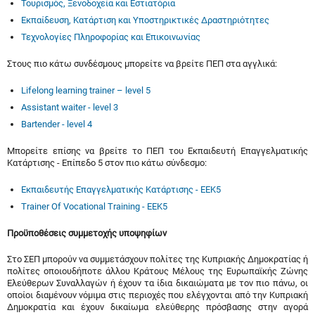
Τουρισμός, Ξενοδοχεία και Εστιατόρια
Εκπαίδευση, Κατάρτιση και Υποστηρικτικές Δραστηριότητες
Τεχνολογίες Πληροφορίας και Επικοινωνίας
Στους πιο κάτω συνδέσμους μπορείτε να βρείτε ΠΕΠ στα αγγλικά:
Lifelong learning trainer – level 5
Assistant waiter - level 3
Bartender - level 4
Μπορείτε επίσης να βρείτε το ΠΕΠ του Εκπαιδευτή Επαγγελματικής
Κατάρτισης - Επίπεδο 5 στον πιο κάτω σύνδεσμο:
Εκπαιδευτής Επαγγελματικής Κατάρτισης - ΕΕΚ5
Trainer Of Vocational Training - EEK5
Προϋποθέσεις συμμετοχής υποψηφίων
Στο ΣΕΠ μπορούν να συμμετάσχουν πολίτες της Κυπριακής Δημοκρατίας ή
πολίτες οποιουδήποτε άλλου Κράτους Μέλους της Ευρωπαϊκής Ζώνης
Ελεύθερων Συναλλαγών ή έχουν τα ίδια δικαιώματα με τον πιο πάνω, οι
οποίοι διαμένουν νόμιμα στις περιοχές που ελέγχονται από την Κυπριακή
Δημοκρατία και έχουν δικαίωμα ελεύθερης πρόσβασης στην αγορά