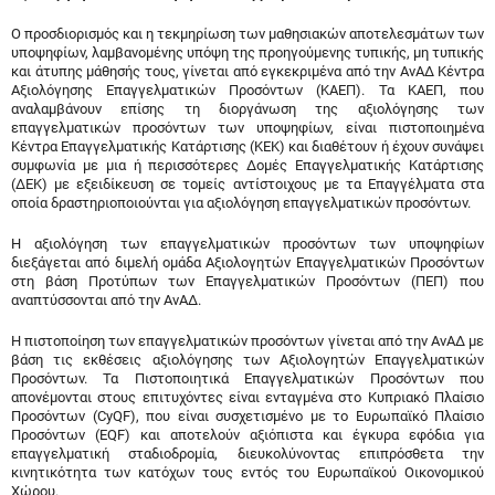
Ο προσδιορισμός και η τεκμηρίωση των μαθησιακών αποτελεσμάτων των
υποψηφίων, λαμβανομένης υπόψη της προηγούμενης τυπικής, μη τυπικής
και άτυπης μάθησής τους, γίνεται από εγκεκριμένα από την ΑνΑΔ Κέντρα
Αξιολόγησης Επαγγελματικών Προσόντων (ΚΑΕΠ). Τα ΚΑΕΠ, που
αναλαμβάνουν επίσης τη διοργάνωση της αξιολόγησης των
επαγγελματικών προσόντων των υποψηφίων, είναι πιστοποιημένα
Κέντρα Επαγγελματικής Κατάρτισης (ΚΕΚ) και διαθέτουν ή έχουν συνάψει
συμφωνία με μια ή περισσότερες Δομές Επαγγελματικής Κατάρτισης
(ΔΕΚ) με εξειδίκευση σε τομείς αντίστοιχους με τα Επαγγέλματα στα
οποία δραστηριοποιούνται για αξιολόγηση επαγγελματικών προσόντων.
Η αξιολόγηση των επαγγελματικών προσόντων των υποψηφίων
διεξάγεται από διμελή ομάδα Αξιολογητών Επαγγελματικών Προσόντων
στη βάση Προτύπων των Επαγγελματικών Προσόντων (ΠΕΠ) που
αναπτύσσονται από την ΑνΑΔ.
Η πιστοποίηση των επαγγελματικών προσόντων γίνεται από την ΑνΑΔ με
βάση τις εκθέσεις αξιολόγησης των Αξιολογητών Επαγγελματικών
Προσόντων. Τα Πιστοποιητικά Επαγγελματικών Προσόντων που
απονέμονται στους επιτυχόντες είναι ενταγμένα στο Κυπριακό Πλαίσιο
Προσόντων (CyQF), που είναι συσχετισμένο με το Ευρωπαϊκό Πλαίσιο
Προσόντων (EQF) και αποτελούν αξιόπιστα και έγκυρα εφόδια για
επαγγελματική σταδιοδρομία, διευκολύνοντας επιπρόσθετα την
κινητικότητα των κατόχων τους εντός του Ευρωπαϊκού Οικονομικού
Χώρου.