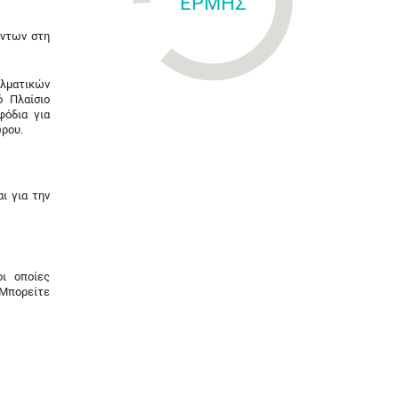
ΕΡΜΗΣ
όντων στη
ελματικών
ό Πλαίσιο
φόδια για
ώρου.
ι για την
ι οποίες
 Μπορείτε