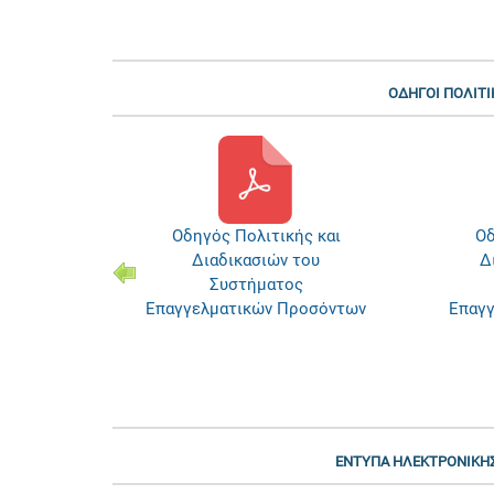
ΟΔΗΓΟΙ ΠΟΛΙΤΙ
κής και
Οδηγός Πολιτικής και
ν του
Διαδικασιών: Κέντρα
Δι
ος
Αξιολόγησης
Επ
Προσόντων
Επαγγελματικών Προσόντων
ΕΝΤΥΠΑ ΗΛΕΚΤΡΟΝΙΚΗΣ 