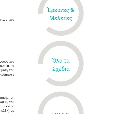
Έρευνες &
Μελέτες
όντων των
Όλα τα
προσόντων
σθετα, οι
Σχέδια
θμιση του
οιαδήποτε
πικής, μη
ΚΑΕΠ, που
α Κέντρα
 (ΔΕΚ) με