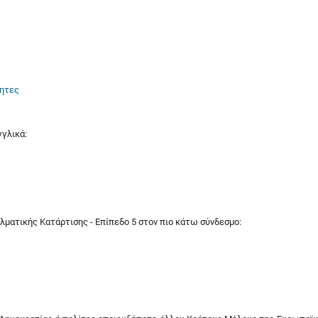
τητες
γγλικά:
λματικής Κατάρτισης - Επίπεδο 5 στον πιο κάτω σύνδεσμο: