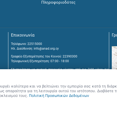
Πληροφοριοδότες
Επικοινωνία
Γρ
Τηλέφωνο: 22515000
Ηλ. Διεύθυνση:
info@anad.org.cy
Γραφείο Εξυπηρέτησης του Κοινού: 22390300
Τηλεφωνική Εξυπηρέτηση: 07:00 - 18:00
Εξυπηρέτηση με φυσική παρουσία γίνεται από τις 7:00 μέχρι τις
16:00, μετά από διευθέτηση συνάντησης.
Αναβύσσου 2, 2025 Στρόβολος
ουργέι καλύτερα και να βελτιώνει την εμπειρία σας κατά τη διά
Τ.Θ. 25431, 1392 Λευκωσία, Κύπρος
ς απαραίτητα για τη λειτουργία αυτού του ιστότοπου. Διαβάστε 
ποκλεισμού τους.
Πολιτική Προσωπικών Δεδομένων
εις, Google Chrome, Mozilla Firefox, Apple Safari καθώς και Internet Explore
 δικαιώματα 2026