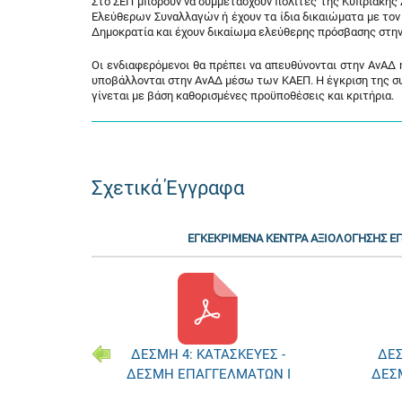
Στο ΣΕΠ μπορούν να συμμετάσχουν πολίτες της Κυπριακή
Ελεύθερων Συναλλαγών ή έχουν τα ίδια δικαιώματα με τον 
Δημοκρατία και έχουν δικαίωμα ελεύθερης πρόσβασης στην
Οι ενδιαφερόμενοι θα πρέπει να απευθύνονται στην ΑνΑΔ
υποβάλλονται στην ΑνΑΔ μέσω των ΚΑΕΠ. Η έγκριση της συ
γίνεται με βάση καθορισμένες προϋποθέσεις και κριτήρια.
Σχετικά Έγγραφα
ΕΓΚΕΚΡΙΜΕΝΑ ΚΕΝΤΡΑ ΑΞΙΟΛΟΓΗΣΗΣ 
ΚΕΥΕΣ -
ΔΕΣΜΗ 4: ΚΑΤΑΣΚΕΥΕΣ -
Δ
ΜΑΤΩΝ Ι
ΔΕΣΜΗ ΕΠΑΓΓΕΛΜΑΤΩΝ ΙΙ