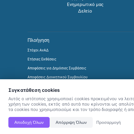
Ενημερωτικό μας
Δελτίο
Πλοήγηση
Στόχοι ΑνΑΔ
Ετήσιες Εκθέσεις
Αποφάσεις για Δημόσιες Συμβάσεις
Αποφάσεις Διοικητικού Συμβουλίου
Δείτε προηγούμενα Ενημερωτικά Δελτία
Συγκατάθεση cookies
Αυτός ο ιστότοπος χρησιμοποιεί cookies προκειμένου να λειτ
χρήση των cookies, εκτός από αυτά που κρίνονται ως απολύτω
τα cookies που χρησιμοποιούμε και τον τρόπο διαγραφής ή α
Αποδοχή Όλων
Απόρριψη Όλων
Προσαρμογή
Η Ιστοσελίδα ΑνΑΔ είναι πλήρως συμβατή με τις νεότερες εκδόσ
ΑνΑΔ - Αρχή Ανάπτυξης Ανθρώπινου Δυναμικού © Πνευματικά