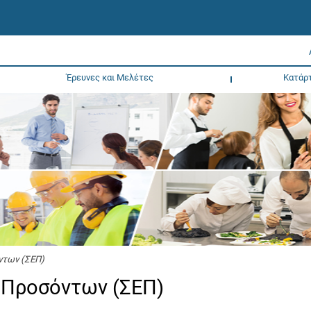
Έρευνες και Μελέτες
Κατάρ
ντων (ΣΕΠ)
 Προσόντων (ΣΕΠ)