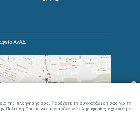
αφεία ΑνΑΔ
×
👋 Καλώς ήρθες! Είμαι η Νόησις.
Πες μου πώς μπορώ να σε βοηθήσω
ρκεια της πλοήγησής σας. Παρέχετε τη συγκατάθεσή σας για τη
σήμερα.
την Πολιτική Cookie για περισσότερες πληροφορίες σχετικά με
r.