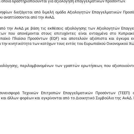
α οποία δραστηριοποιούνται για αξιολόγηση επαγγελματικών προσόντων.
ηφίων διεξάγεται από διμελή ομάδα Αξιολογητών Επαγγελματικών Προσ
 αναπτύσσονται από την ΑνΑΔ.
από την ΑνΑΔ με βάση τις εκθέσεις αξιολόγησης των Αξιολογητών Επαγγ
ων που απονέμονται στους επιτυχόντες είναι ενταγμένα στο Κυπριακ
παϊκό Πλαίσιο Προσόντων (EQF) και αποτελούν αξιόπιστα και έγκυρα ε
 την κινητικότητα των κατόχων τους εντός του Ευρωπαϊκού Οικονομικού Χ
αξιολόγησης, περιλαμβανομένων των γραπτών ερωτήσεων, που αξιοποιούντα
 συνεισφορά Τεχνικών Επιτροπών Επαγγελματικών Προσόντων (ΤΕΕΠ) ο
αι άλλων φορέων και εγκρίνονται από το Διοικητικό Συμβούλιο της ΑνΑΔ.