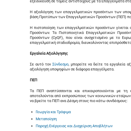
εξειδίκευση σε τομείς αντίστοιχους με τα Επαγγέλματα στ
Η αξιολόγηση των επαγγελματικών προσόντων των υποψ
βάση Προτύπων των Επαγγελματικών Προσόντων (ΠΕΠ) που
Η πιστοποίηση των επαγγελματικών προσόντων γίνεται 
Προσόντων. Τα Πιστοποιητικά Επαγγελματικών Προσόντ
Προσόντων (CyQF), που είναι συσχετισμένο με το Ευρω
επαγγελματική σταδιοδρομία, διευκολύνοντας επιπρόσθετα
Εργαλεία Αξιολόγησης
Σε αυτό τον
Σύνδεσμο
, μπορείτε να δείτε τα εργαλεία 
αξιολόγηση υποψηφίων σε διάφορα επαγγέλματα.
ΠΕΠ
Τα ΠΕΠ αναπτύσσονται και επικαιροποιούνται με τη
αποτελούνται από εκπροσώπους των κοινωνικών εταίρων κ
να βρείτε τα ΠΕΠ ανα Δέσμη στους πιο κάτω συνδέσμους:
Γεωργία και Τρόφιμα
Μεταποίηση
Παροχή Ενέργειας και Διαχείριση Αποβλήτων