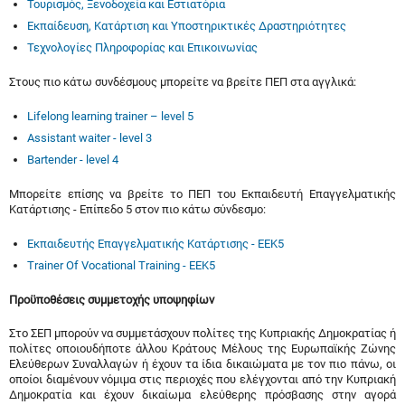
Τουρισμός, Ξενοδοχεία και Εστιατόρια
Εκπαίδευση, Κατάρτιση και Υποστηρικτικές Δραστηριότητες
Τεχνολογίες Πληροφορίας και Επικοινωνίας
Στους πιο κάτω συνδέσμους μπορείτε να βρείτε ΠΕΠ στα αγγλικά:
Lifelong learning trainer – level 5
Assistant waiter - level 3
Bartender - level 4
Μπορείτε επίσης να βρείτε το ΠΕΠ του Εκπαιδευτή Επαγγελματικής
Κατάρτισης - Επίπεδο 5 στον πιο κάτω σύνδεσμο:
Εκπαιδευτής Επαγγελματικής Κατάρτισης - ΕΕΚ5
Trainer Of Vocational Training - EEK5
Προϋποθέσεις συμμετοχής υποψηφίων
Στο ΣΕΠ μπορούν να συμμετάσχουν πολίτες της Κυπριακής Δημοκρατίας ή
πολίτες οποιουδήποτε άλλου Κράτους Μέλους της Ευρωπαϊκής Ζώνης
Ελεύθερων Συναλλαγών ή έχουν τα ίδια δικαιώματα με τον πιο πάνω, οι
οποίοι διαμένουν νόμιμα στις περιοχές που ελέγχονται από την Κυπριακή
Δημοκρατία και έχουν δικαίωμα ελεύθερης πρόσβασης στην αγορά