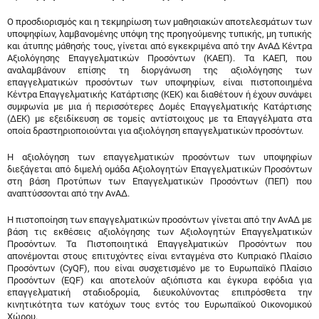
Ο προσδιορισμός και η τεκμηρίωση των μαθησιακών αποτελεσμάτων των
υποψηφίων, λαμβανομένης υπόψη της προηγούμενης τυπικής, μη τυπικής
και άτυπης μάθησής τους, γίνεται από εγκεκριμένα από την ΑνΑΔ Κέντρα
Αξιολόγησης Επαγγελματικών Προσόντων (ΚΑΕΠ). Τα ΚΑΕΠ, που
αναλαμβάνουν επίσης τη διοργάνωση της αξιολόγησης των
επαγγελματικών προσόντων των υποψηφίων, είναι πιστοποιημένα
Κέντρα Επαγγελματικής Κατάρτισης (ΚΕΚ) και διαθέτουν ή έχουν συνάψει
συμφωνία με μια ή περισσότερες Δομές Επαγγελματικής Κατάρτισης
(ΔΕΚ) με εξειδίκευση σε τομείς αντίστοιχους με τα Επαγγέλματα στα
οποία δραστηριοποιούνται για αξιολόγηση επαγγελματικών προσόντων.
Η αξιολόγηση των επαγγελματικών προσόντων των υποψηφίων
διεξάγεται από διμελή ομάδα Αξιολογητών Επαγγελματικών Προσόντων
στη βάση Προτύπων των Επαγγελματικών Προσόντων (ΠΕΠ) που
αναπτύσσονται από την ΑνΑΔ.
Η πιστοποίηση των επαγγελματικών προσόντων γίνεται από την ΑνΑΔ με
βάση τις εκθέσεις αξιολόγησης των Αξιολογητών Επαγγελματικών
Προσόντων. Τα Πιστοποιητικά Επαγγελματικών Προσόντων που
απονέμονται στους επιτυχόντες είναι ενταγμένα στο Κυπριακό Πλαίσιο
Προσόντων (CyQF), που είναι συσχετισμένο με το Ευρωπαϊκό Πλαίσιο
Προσόντων (EQF) και αποτελούν αξιόπιστα και έγκυρα εφόδια για
επαγγελματική σταδιοδρομία, διευκολύνοντας επιπρόσθετα την
κινητικότητα των κατόχων τους εντός του Ευρωπαϊκού Οικονομικού
Χώρου.