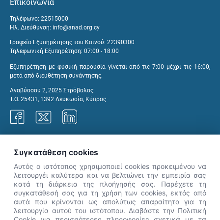
Επικοινωνία
Τηλέφωνο: 22515000
Ηλ. Διεύθυνση:
info@anad.org.cy
Γραφείο Εξυπηρέτησης του Κοινού: 22390300
Τηλεφωνική Εξυπηρέτηση: 07:00 - 18:00
Εξυπηρέτηση με φυσική παρουσία γίνεται από τις 7:00 μέχρι τις 16:00,
μετά από διευθέτηση συνάντησης.
Αναβύσσου 2, 2025 Στρόβολος
Τ.Θ. 25431, 1392 Λευκωσία, Κύπρος
Γραφεία ΑνΑΔ
Συγκατάθεση cookies
Αυτός ο ιστότοπος χρησιμοποιεί cookies προκειμένου να
λειτουργέι καλύτερα και να βελτιώνει την εμπειρία σας
κατά τη διάρκεια της πλοήγησής σας. Παρέχετε τη
×
συγκατάθεσή σας για τη χρήση των cookies, εκτός από
👋 Καλώς ήρθες! Είμαι η Νόησις.
αυτά που κρίνονται ως απολύτως απαραίτητα για τη
Πες μου πώς μπορώ να σε βοηθήσω
λειτουργία αυτού του ιστότοπου. Διαβάστε την Πολιτική
Cookie για περισσότερες πληροφορίες σχετικά με τα