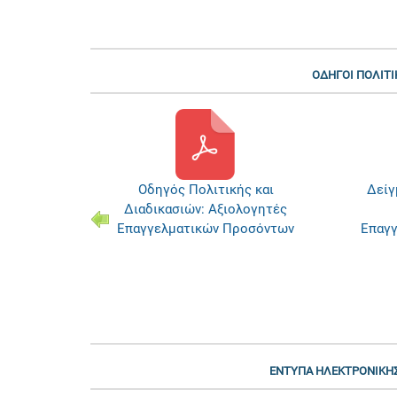
ΟΔΗΓΟΙ ΠΟΛΙΤΙ
ς και
Οδηγός Πολιτικής και
Δείγ
ντρα
Διαδικασιών: Αξιολογητές
ς
Επαγγελματικών Προσόντων
Επαγ
οσόντων
ΕΝΤΥΠΑ ΗΛΕΚΤΡΟΝΙΚΗΣ 