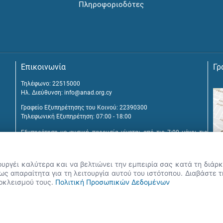
Πληροφοριοδότες
Επικοινωνία
Γρ
Τηλέφωνο: 22515000
Ηλ. Διεύθυνση:
info@anad.org.cy
Γραφείο Εξυπηρέτησης του Κοινού: 22390300
Τηλεφωνική Εξυπηρέτηση: 07:00 - 18:00
Εξυπηρέτηση με φυσική παρουσία γίνεται από τις 7:00 μέχρι τις
16:00, μετά από διευθέτηση συνάντησης.
Αναβύσσου 2, 2025 Στρόβολος
ουργέι καλύτερα και να βελτιώνει την εμπειρία σας κατά τη διά
Τ.Θ. 25431, 1392 Λευκωσία, Κύπρος
ς απαραίτητα για τη λειτουργία αυτού του ιστότοπου. Διαβάστε 
ποκλεισμού τους.
Πολιτική Προσωπικών Δεδομένων
εις, Google Chrome, Mozilla Firefox, Apple Safari καθώς και Internet Explore
 δικαιώματα 2026