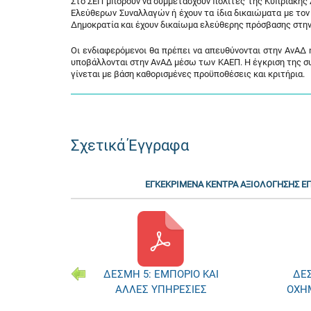
Στο ΣΕΠ μπορούν να συμμετάσχουν πολίτες της Κυπριακή
Ελεύθερων Συναλλαγών ή έχουν τα ίδια δικαιώματα με τον 
Δημοκρατία και έχουν δικαίωμα ελεύθερης πρόσβασης στην
Οι ενδιαφερόμενοι θα πρέπει να απευθύνονται στην ΑνΑΔ
υποβάλλονται στην ΑνΑΔ μέσω των ΚΑΕΠ. Η έγκριση της συ
γίνεται με βάση καθορισμένες προϋποθέσεις και κριτήρια.
Σχετικά Έγγραφα
ΕΓΚΕΚΡΙΜΕΝΑ ΚΕΝΤΡΑ ΑΞΙΟΛΟΓΗΣΗΣ 
ΕΥΕΣ -
ΔΕΣΜΗ 5: ΕΜΠΟΡΙΟ ΚΑΙ
ΔΕΣ
ΤΩΝ ΙΙ
ΑΛΛΕΣ ΥΠΗΡΕΣΙΕΣ
ΟΧΗ