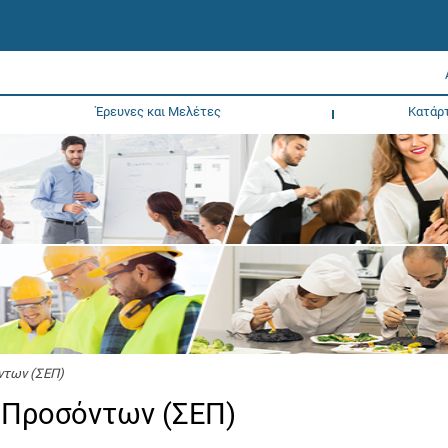
Έρευνες και Μελέτες
Κατάρ
ντων (ΣΕΠ)
 Προσόντων (ΣΕΠ)