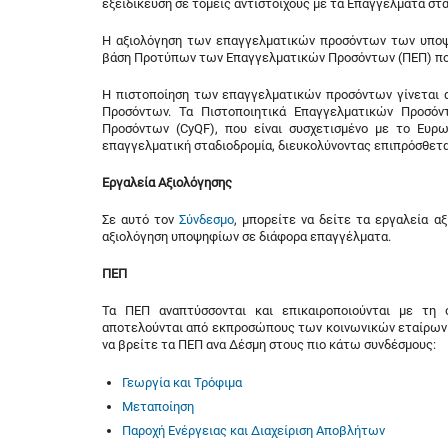
εξειδίκευση σε τομείς αντίστοιχους με τα Επαγγέλματα στ
Η αξιολόγηση των επαγγελματικών προσόντων των υποψ
βάση Προτύπων των Επαγγελματικών Προσόντων (ΠΕΠ) που
Η πιστοποίηση των επαγγελματικών προσόντων γίνεται 
Προσόντων. Τα Πιστοποιητικά Επαγγελματικών Προσόντ
Προσόντων (CyQF), που είναι συσχετισμένο με το Ευρω
επαγγελματική σταδιοδρομία, διευκολύνοντας επιπρόσθετα
Εργαλεία Αξιολόγησης
Σε αυτό τον
Σύνδεσμο
, μπορείτε να δείτε τα εργαλεία 
αξιολόγηση υποψηφίων σε διάφορα επαγγέλματα.
ΠΕΠ
Τα ΠΕΠ αναπτύσσονται και επικαιροποιούνται με τη
αποτελούνται από εκπροσώπους των κοινωνικών εταίρων κ
να βρείτε τα ΠΕΠ ανα Δέσμη στους πιο κάτω συνδέσμους:
Γεωργία και Τρόφιμα
Μεταποίηση
Παροχή Ενέργειας και Διαχείριση Αποβλήτων