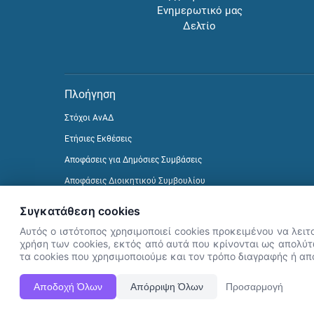
Ενημερωτικό μας
Δελτίο
Πλοήγηση
Στόχοι ΑνΑΔ
Ετήσιες Εκθέσεις
Αποφάσεις για Δημόσιες Συμβάσεις
Αποφάσεις Διοικητικού Συμβουλίου
Δείτε προηγούμενα Ενημερωτικά Δελτία
Συγκατάθεση cookies
Αυτός ο ιστότοπος χρησιμοποιεί cookies προκειμένου να λειτ
χρήση των cookies, εκτός από αυτά που κρίνονται ως απολύτω
τα cookies που χρησιμοποιούμε και τον τρόπο διαγραφής ή α
Αποδοχή Όλων
Απόρριψη Όλων
Προσαρμογή
Η Ιστοσελίδα ΑνΑΔ είναι πλήρως συμβατή με τις νεότερες εκδόσ
ΑνΑΔ - Αρχή Ανάπτυξης Ανθρώπινου Δυναμικού © Πνευματικά