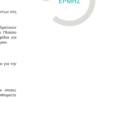
ΕΡΜΗΣ
όντων στη
ελματικών
ό Πλαίσιο
φόδια για
ώρου.
ι για την
ι οποίες
 Μπορείτε