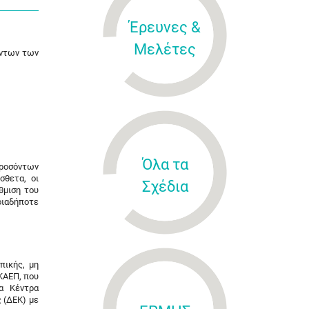
Έρευνες &
Μελέτες
όντων των
Όλα τα
προσόντων
σθετα, οι
Σχέδια
θμιση του
οιαδήποτε
πικής, μη
ΚΑΕΠ, που
α Κέντρα
 (ΔΕΚ) με