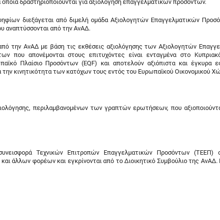
α οποία δραστηριοποιούνται για αξιολόγηση επαγγελματικών προσόντων.
ηφίων διεξάγεται από διμελή ομάδα Αξιολογητών Επαγγελματικών Προσ
 αναπτύσσονται από την ΑνΑΔ.
από την ΑνΑΔ με βάση τις εκθέσεις αξιολόγησης των Αξιολογητών Επαγγ
ων που απονέμονται στους επιτυχόντες είναι ενταγμένα στο Κυπριακ
παϊκό Πλαίσιο Προσόντων (EQF) και αποτελούν αξιόπιστα και έγκυρα ε
 την κινητικότητα των κατόχων τους εντός του Ευρωπαϊκού Οικονομικού Χ
αξιολόγησης, περιλαμβανομένων των γραπτών ερωτήσεων, που αξιοποιούντα
 συνεισφορά Τεχνικών Επιτροπών Επαγγελματικών Προσόντων (ΤΕΕΠ) ο
αι άλλων φορέων και εγκρίνονται από το Διοικητικό Συμβούλιο της ΑνΑΔ.