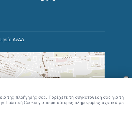
αφεία ΑνΑΔ
×
👋 Καλώς ήρθες! Είμαι η Νόησις.
Πες μου πώς μπορώ να σε βοηθήσω
ρκεια της πλοήγησής σας. Παρέχετε τη συγκατάθεσή σας για τη
σήμερα.
την Πολιτική Cookie για περισσότερες πληροφορίες σχετικά με
r.