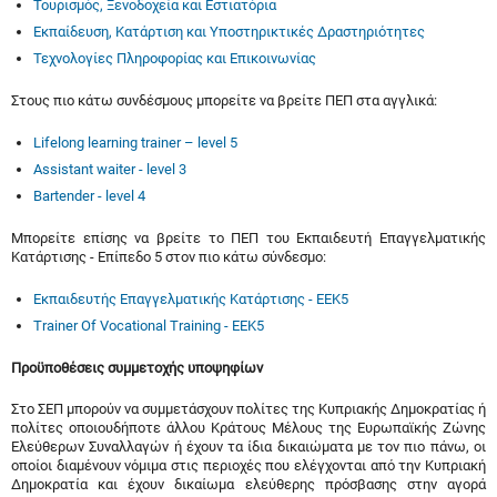
Τουρισμός, Ξενοδοχεία και Εστιατόρια
Εκπαίδευση, Κατάρτιση και Υποστηρικτικές Δραστηριότητες
Τεχνολογίες Πληροφορίας και Επικοινωνίας
Στους πιο κάτω συνδέσμους μπορείτε να βρείτε ΠΕΠ στα αγγλικά:
Lifelong learning trainer – level 5
Assistant waiter - level 3
Bartender - level 4
Μπορείτε επίσης να βρείτε το ΠΕΠ του Εκπαιδευτή Επαγγελματικής
Κατάρτισης - Επίπεδο 5 στον πιο κάτω σύνδεσμο:
Εκπαιδευτής Επαγγελματικής Κατάρτισης - ΕΕΚ5
Trainer Of Vocational Training - EEK5
Προϋποθέσεις συμμετοχής υποψηφίων
Στο ΣΕΠ μπορούν να συμμετάσχουν πολίτες της Κυπριακής Δημοκρατίας ή
πολίτες οποιουδήποτε άλλου Κράτους Μέλους της Ευρωπαϊκής Ζώνης
Ελεύθερων Συναλλαγών ή έχουν τα ίδια δικαιώματα με τον πιο πάνω, οι
οποίοι διαμένουν νόμιμα στις περιοχές που ελέγχονται από την Κυπριακή
Δημοκρατία και έχουν δικαίωμα ελεύθερης πρόσβασης στην αγορά