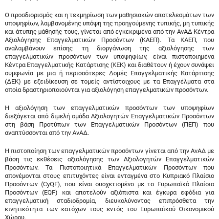
Ο προσδιορισμός και η τεκμηρίωση των μαθησιακών αποτελεσμάτων των
υποψηφίων, λαμβανομένης υπόψη της προηγούμενης τυπικής, μη τυπικής
και άτυπης μάθησής τους, γίνεται από εγκεκριμένα από την ΑνΑΔ Κέντρα
Αξιολόγησης Επαγγελματικών Προσόντων (ΚΑΕΠ). Τα ΚΑΕΠ, που
αναλαμβάνουν επίσης τη διοργάνωση της αξιολόγησης των
επαγγελματικών προσόντων των υποψηφίων, είναι πιστοποιημένα
Κέντρα Επαγγελματικής Κατάρτισης (ΚΕΚ) και διαθέτουν ή έχουν συνάψει
συμφωνία με μια ή περισσότερες Δομές Επαγγελματικής Κατάρτισης
(ΔΕΚ) με εξειδίκευση σε τομείς αντίστοιχους με τα Επαγγέλματα στα
οποία δραστηριοποιούνται για αξιολόγηση επαγγελματικών προσόντων.
Η αξιολόγηση των επαγγελματικών προσόντων των υποψηφίων
διεξάγεται από διμελή ομάδα Αξιολογητών Επαγγελματικών Προσόντων
στη βάση Προτύπων των Επαγγελματικών Προσόντων (ΠΕΠ) που
αναπτύσσονται από την ΑνΑΔ.
Η πιστοποίηση των επαγγελματικών προσόντων γίνεται από την ΑνΑΔ με
βάση τις εκθέσεις αξιολόγησης των Αξιολογητών Επαγγελματικών
Προσόντων. Τα Πιστοποιητικά Επαγγελματικών Προσόντων που
απονέμονται στους επιτυχόντες είναι ενταγμένα στο Κυπριακό Πλαίσιο
Προσόντων (CyQF), που είναι συσχετισμένο με το Ευρωπαϊκό Πλαίσιο
Προσόντων (EQF) και αποτελούν αξιόπιστα και έγκυρα εφόδια για
επαγγελματική σταδιοδρομία, διευκολύνοντας επιπρόσθετα την
κινητικότητα των κατόχων τους εντός του Ευρωπαϊκού Οικονομικού
Χώρου.