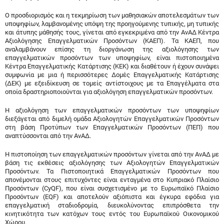
Ο προσδιορισμός και η τεκμηρίωση των μαθησιακών αποτελεσμάτων των
υποψηφίων, λαμβανομένης υπόψη της προηγούμενης τυπικής, μη τυπικής
και άτυπης μάθησής τους, γίνεται από εγκεκριμένα από την ΑνΑΔ Κέντρα
Αξιολόγησης Επαγγελματικών Προσόντων (ΚΑΕΠ). Τα ΚΑΕΠ, που
αναλαμβάνουν επίσης τη διοργάνωση της αξιολόγησης των
επαγγελματικών προσόντων των υποψηφίων, είναι πιστοποιημένα
Κέντρα Επαγγελματικής Κατάρτισης (ΚΕΚ) και διαθέτουν ή έχουν συνάψει
συμφωνία με μια ή περισσότερες Δομές Επαγγελματικής Κατάρτισης
(ΔΕΚ) με εξειδίκευση σε τομείς αντίστοιχους με τα Επαγγέλματα στα
οποία δραστηριοποιούνται για αξιολόγηση επαγγελματικών προσόντων.
Η αξιολόγηση των επαγγελματικών προσόντων των υποψηφίων
διεξάγεται από διμελή ομάδα Αξιολογητών Επαγγελματικών Προσόντων
στη βάση Προτύπων των Επαγγελματικών Προσόντων (ΠΕΠ) που
αναπτύσσονται από την ΑνΑΔ.
Η πιστοποίηση των επαγγελματικών προσόντων γίνεται από την ΑνΑΔ με
βάση τις εκθέσεις αξιολόγησης των Αξιολογητών Επαγγελματικών
Προσόντων. Τα Πιστοποιητικά Επαγγελματικών Προσόντων που
απονέμονται στους επιτυχόντες είναι ενταγμένα στο Κυπριακό Πλαίσιο
Προσόντων (CyQF), που είναι συσχετισμένο με το Ευρωπαϊκό Πλαίσιο
Προσόντων (EQF) και αποτελούν αξιόπιστα και έγκυρα εφόδια για
επαγγελματική σταδιοδρομία, διευκολύνοντας επιπρόσθετα την
κινητικότητα των κατόχων τους εντός του Ευρωπαϊκού Οικονομικού
Χώρου.