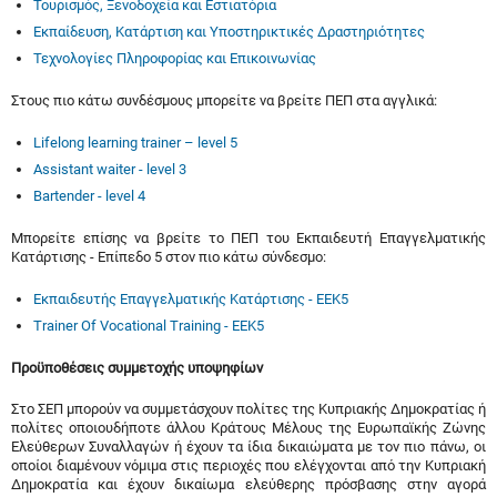
Τουρισμός, Ξενοδοχεία και Εστιατόρια
Εκπαίδευση, Κατάρτιση και Υποστηρικτικές Δραστηριότητες
Τεχνολογίες Πληροφορίας και Επικοινωνίας
Στους πιο κάτω συνδέσμους μπορείτε να βρείτε ΠΕΠ στα αγγλικά:
Lifelong learning trainer – level 5
Assistant waiter - level 3
Bartender - level 4
Μπορείτε επίσης να βρείτε το ΠΕΠ του Εκπαιδευτή Επαγγελματικής
Κατάρτισης - Επίπεδο 5 στον πιο κάτω σύνδεσμο:
Εκπαιδευτής Επαγγελματικής Κατάρτισης - ΕΕΚ5
Trainer Of Vocational Training - EEK5
Προϋποθέσεις συμμετοχής υποψηφίων
Στο ΣΕΠ μπορούν να συμμετάσχουν πολίτες της Κυπριακής Δημοκρατίας ή
πολίτες οποιουδήποτε άλλου Κράτους Μέλους της Ευρωπαϊκής Ζώνης
Ελεύθερων Συναλλαγών ή έχουν τα ίδια δικαιώματα με τον πιο πάνω, οι
οποίοι διαμένουν νόμιμα στις περιοχές που ελέγχονται από την Κυπριακή
Δημοκρατία και έχουν δικαίωμα ελεύθερης πρόσβασης στην αγορά