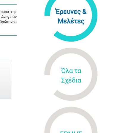
Έρευνες &
ισμού της
ς Αναγκών
Μελέτες
νθρώπινου
Όλα τα
Σχέδια