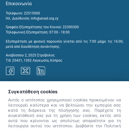
Επικοινωνία
Τηλέφωνο: 22515000
Ηλ. Διεύθυνση:
info@anad.org.cy
Γραφείο Εξυπηρέτησης του Κοινού: 22390300
Τηλεφωνική Εξυπηρέτηση: 07:00 - 18:00
Εξυπηρέτηση με φυσική παρουσία γίνεται από τις 7:00 μέχρι τις 16:00,
μετά από διευθέτηση συνάντησης.
Αναβύσσου 2, 2025 Στρόβολος
Τ.Θ. 25431, 1392 Λευκωσία, Κύπρος
Γραφεία ΑνΑΔ
Συγκατάθεση cookies
Αυτός ο ιστότοπος χρησιμοποιεί cookies προκειμένου να
λειτουργέι καλύτερα και να βελτιώνει την εμπειρία σας
κατά τη διάρκεια της πλοήγησής σας. Παρέχετε τη
×
συγκατάθεσή σας για τη χρήση των cookies, εκτός από
👋 Καλώς ήρθες! Είμαι η Νόησις.
αυτά που κρίνονται ως απολύτως απαραίτητα για τη
Πες μου πώς μπορώ να σε βοηθήσω
λειτουργία αυτού του ιστότοπου. Διαβάστε την Πολιτική