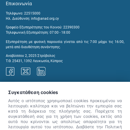
Επικοινωνία
Τηλέφωνο: 22515000
Ηλ. Διεύθυνση:
info@anad.org.cy
Γραφείο Εξυπηρέτησης του Κοινού: 22390300
Τηλεφωνική Εξυπηρέτηση: 07:00 - 18:00
Εξυπηρέτηση με φυσική παρουσία γίνεται από τις 7:00 μέχρι τις 16:00,
μετά από διευθέτηση συνάντησης.
Αναβύσσου 2, 2025 Στρόβολος
Τ.Θ. 25431, 1392 Λευκωσία, Κύπρος
Γραφεία ΑνΑΔ
Συγκατάθεση cookies
Αυτός ο ιστότοπος χρησιμοποιεί cookies προκειμένου να
λειτουργέι καλύτερα και να βελτιώνει την εμπειρία σας
κατά τη διάρκεια της πλοήγησής σας. Παρέχετε τη
×
συγκατάθεσή σας για τη χρήση των cookies, εκτός από
👋 Καλώς ήρθες! Είμαι η Νόησις.
αυτά που κρίνονται ως απολύτως απαραίτητα για τη
Πες μου πώς μπορώ να σε βοηθήσω
λειτουργία αυτού του ιστότοπου. Διαβάστε την Πολιτική