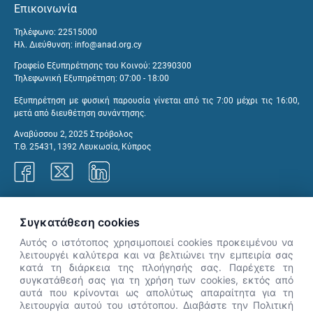
Επικοινωνία
Τηλέφωνο: 22515000
Ηλ. Διεύθυνση:
info@anad.org.cy
Γραφείο Εξυπηρέτησης του Κοινού: 22390300
Τηλεφωνική Εξυπηρέτηση: 07:00 - 18:00
Εξυπηρέτηση με φυσική παρουσία γίνεται από τις 7:00 μέχρι τις 16:00,
μετά από διευθέτηση συνάντησης.
Αναβύσσου 2, 2025 Στρόβολος
Τ.Θ. 25431, 1392 Λευκωσία, Κύπρος
Γραφεία ΑνΑΔ
Συγκατάθεση cookies
Αυτός ο ιστότοπος χρησιμοποιεί cookies προκειμένου να
λειτουργέι καλύτερα και να βελτιώνει την εμπειρία σας
κατά τη διάρκεια της πλοήγησής σας. Παρέχετε τη
×
συγκατάθεσή σας για τη χρήση των cookies, εκτός από
👋 Καλώς ήρθες! Είμαι η Νόησις.
αυτά που κρίνονται ως απολύτως απαραίτητα για τη
Πες μου πώς μπορώ να σε βοηθήσω
λειτουργία αυτού του ιστότοπου. Διαβάστε την Πολιτική