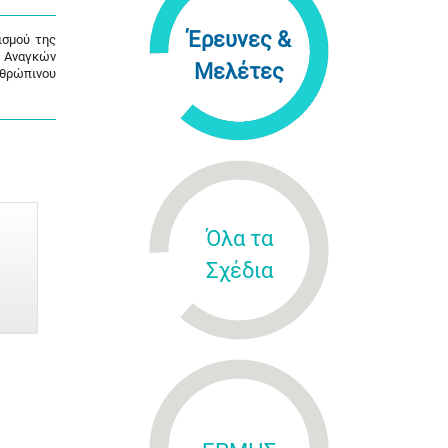
Έρευνες &
ισμού της
ς Αναγκών
Μελέτες
νθρώπινου
Όλα τα
Σχέδια