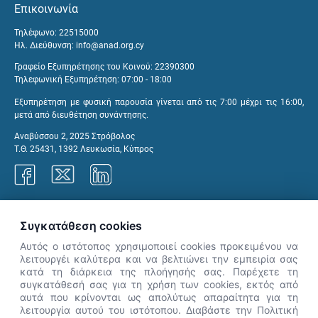
Επικοινωνία
Τηλέφωνο: 22515000
Ηλ. Διεύθυνση:
info@anad.org.cy
Γραφείο Εξυπηρέτησης του Κοινού: 22390300
Τηλεφωνική Εξυπηρέτηση: 07:00 - 18:00
Εξυπηρέτηση με φυσική παρουσία γίνεται από τις 7:00 μέχρι τις 16:00,
μετά από διευθέτηση συνάντησης.
Αναβύσσου 2, 2025 Στρόβολος
Τ.Θ. 25431, 1392 Λευκωσία, Κύπρος
Γραφεία ΑνΑΔ
Συγκατάθεση cookies
Αυτός ο ιστότοπος χρησιμοποιεί cookies προκειμένου να
λειτουργέι καλύτερα και να βελτιώνει την εμπειρία σας
κατά τη διάρκεια της πλοήγησής σας. Παρέχετε τη
×
συγκατάθεσή σας για τη χρήση των cookies, εκτός από
👋 Καλώς ήρθες! Είμαι η Νόησις.
αυτά που κρίνονται ως απολύτως απαραίτητα για τη
Πες μου πώς μπορώ να σε βοηθήσω
λειτουργία αυτού του ιστότοπου. Διαβάστε την Πολιτική