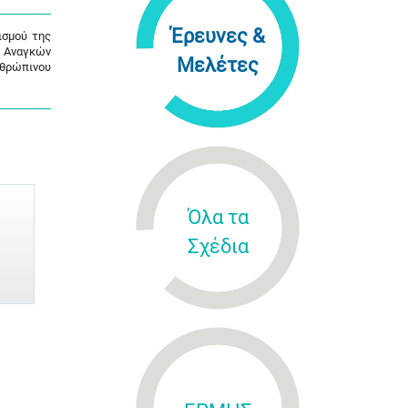
Έρευνες &
ισμού της
ς Αναγκών
Μελέτες
νθρώπινου
Όλα τα
Σχέδια