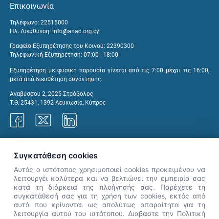
Επικοινωνία
Τηλέφωνο: 22515000
Ηλ. Διεύθυνση:
info@anad.org.cy
Γραφείο Εξυπηρέτησης του Κοινού: 22390300
Τηλεφωνική Εξυπηρέτηση: 07:00 - 18:00
Εξυπηρέτηση με φυσική παρουσία γίνεται από τις 7:00 μέχρι τις 16:00,
μετά από διευθέτηση συνάντησης.
Αναβύσσου 2, 2025 Στρόβολος
Τ.Θ. 25431, 1392 Λευκωσία, Κύπρος
Γραφεία ΑνΑΔ
Συγκατάθεση cookies
Αυτός ο ιστότοπος χρησιμοποιεί cookies προκειμένου να
λειτουργέι καλύτερα και να βελτιώνει την εμπειρία σας
κατά τη διάρκεια της πλοήγησής σας. Παρέχετε τη
×
συγκατάθεσή σας για τη χρήση των cookies, εκτός από
👋 Καλώς ήρθες! Είμαι η Νόησις.
αυτά που κρίνονται ως απολύτως απαραίτητα για τη
Πες μου πώς μπορώ να σε βοηθήσω
λειτουργία αυτού του ιστότοπου. Διαβάστε την Πολιτική