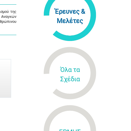
Έρευνες &
ισμού της
ς Αναγκών
Μελέτες
νθρώπινου
Όλα τα
Σχέδια