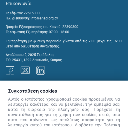
Επικοινωνία
Τηλέφωνο: 22515000
Ηλ. Διεύθυνση:
info@anad.org.cy
Γραφείο Εξυπηρέτησης του Κοινού: 22390300
Τηλεφωνική Εξυπηρέτηση: 07:00 - 18:00
Εξυπηρέτηση με φυσική παρουσία γίνεται από τις 7:00 μέχρι τις 16:00,
μετά από διευθέτηση συνάντησης.
Αναβύσσου 2, 2025 Στρόβολος
Τ.Θ. 25431, 1392 Λευκωσία, Κύπρος
Γραφεία ΑνΑΔ
Συγκατάθεση cookies
Αυτός ο ιστότοπος χρησιμοποιεί cookies προκειμένου να
λειτουργέι καλύτερα και να βελτιώνει την εμπειρία σας
κατά τη διάρκεια της πλοήγησής σας. Παρέχετε τη
×
συγκατάθεσή σας για τη χρήση των cookies, εκτός από
👋 Καλώς ήρθες! Είμαι η Νόησις.
αυτά που κρίνονται ως απολύτως απαραίτητα για τη
Πες μου πώς μπορώ να σε βοηθήσω
λειτουργία αυτού του ιστότοπου. Διαβάστε την Πολιτική