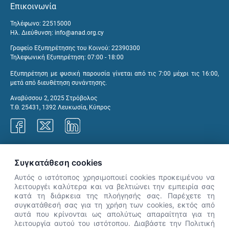
Επικοινωνία
Τηλέφωνο: 22515000
Ηλ. Διεύθυνση:
info@anad.org.cy
Γραφείο Εξυπηρέτησης του Κοινού: 22390300
Τηλεφωνική Εξυπηρέτηση: 07:00 - 18:00
Εξυπηρέτηση με φυσική παρουσία γίνεται από τις 7:00 μέχρι τις 16:00,
μετά από διευθέτηση συνάντησης.
Αναβύσσου 2, 2025 Στρόβολος
Τ.Θ. 25431, 1392 Λευκωσία, Κύπρος
Γραφεία ΑνΑΔ
Συγκατάθεση cookies
Αυτός ο ιστότοπος χρησιμοποιεί cookies προκειμένου να
λειτουργέι καλύτερα και να βελτιώνει την εμπειρία σας
κατά τη διάρκεια της πλοήγησής σας. Παρέχετε τη
×
συγκατάθεσή σας για τη χρήση των cookies, εκτός από
👋 Καλώς ήρθες! Είμαι η Νόησις.
αυτά που κρίνονται ως απολύτως απαραίτητα για τη
Πες μου πώς μπορώ να σε βοηθήσω
λειτουργία αυτού του ιστότοπου. Διαβάστε την Πολιτική