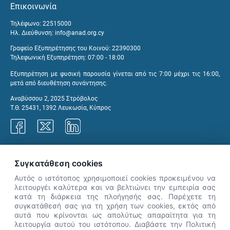
Επικοινωνία
Τηλέφωνο: 22515000
Ηλ. Διεύθυνση:
info@anad.org.cy
Γραφείο Εξυπηρέτησης του Κοινού: 22390300
Τηλεφωνική Εξυπηρέτηση: 07:00 - 18:00
Εξυπηρέτηση με φυσική παρουσία γίνεται από τις 7:00 μέχρι τις 16:00,
μετά από διευθέτηση συνάντησης.
Αναβύσσου 2, 2025 Στρόβολος
Τ.Θ. 25431, 1392 Λευκωσία, Κύπρος
Γραφεία ΑνΑΔ
Συγκατάθεση cookies
Αυτός ο ιστότοπος χρησιμοποιεί cookies προκειμένου να
λειτουργέι καλύτερα και να βελτιώνει την εμπειρία σας
κατά τη διάρκεια της πλοήγησής σας. Παρέχετε τη
×
συγκατάθεσή σας για τη χρήση των cookies, εκτός από
👋 Καλώς ήρθες! Είμαι η Νόησις.
αυτά που κρίνονται ως απολύτως απαραίτητα για τη
Πες μου πώς μπορώ να σε βοηθήσω
λειτουργία αυτού του ιστότοπου. Διαβάστε την Πολιτική