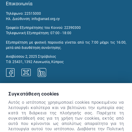
Επικοινωνία
Τηλέφωνο: 22515000
Ηλ. Διεύθυνση:
info@anad.org.cy
Γραφείο Εξυπηρέτησης του Κοινού: 22390300
Τηλεφωνική Εξυπηρέτηση: 07:00 - 18:00
Εξυπηρέτηση με φυσική παρουσία γίνεται από τις 7:00 μέχρι τις 16:00,
μετά από διευθέτηση συνάντησης.
Αναβύσσου 2, 2025 Στρόβολος
Τ.Θ. 25431, 1392 Λευκωσία, Κύπρος
Γραφεία ΑνΑΔ
Συγκατάθεση cookies
Αυτός ο ιστότοπος χρησιμοποιεί cookies προκειμένου να
λειτουργέι καλύτερα και να βελτιώνει την εμπειρία σας
κατά τη διάρκεια της πλοήγησής σας. Παρέχετε τη
×
συγκατάθεσή σας για τη χρήση των cookies, εκτός από
👋 Καλώς ήρθες! Είμαι η Νόησις.
αυτά που κρίνονται ως απολύτως απαραίτητα για τη
Πες μου πώς μπορώ να σε βοηθήσω
λειτουργία αυτού του ιστότοπου. Διαβάστε την Πολιτική