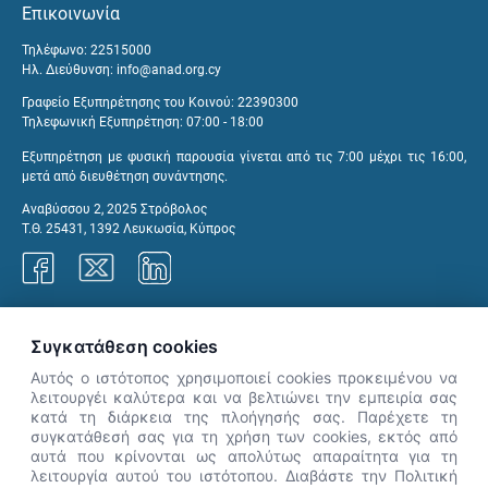
Επικοινωνία
Τηλέφωνο: 22515000
Ηλ. Διεύθυνση:
info@anad.org.cy
Γραφείο Εξυπηρέτησης του Κοινού: 22390300
Τηλεφωνική Εξυπηρέτηση: 07:00 - 18:00
Εξυπηρέτηση με φυσική παρουσία γίνεται από τις 7:00 μέχρι τις 16:00,
μετά από διευθέτηση συνάντησης.
Αναβύσσου 2, 2025 Στρόβολος
Τ.Θ. 25431, 1392 Λευκωσία, Κύπρος
Γραφεία ΑνΑΔ
Συγκατάθεση cookies
Αυτός ο ιστότοπος χρησιμοποιεί cookies προκειμένου να
λειτουργέι καλύτερα και να βελτιώνει την εμπειρία σας
κατά τη διάρκεια της πλοήγησής σας. Παρέχετε τη
×
συγκατάθεσή σας για τη χρήση των cookies, εκτός από
👋 Καλώς ήρθες! Είμαι η Νόησις.
αυτά που κρίνονται ως απολύτως απαραίτητα για τη
Πες μου πώς μπορώ να σε βοηθήσω
λειτουργία αυτού του ιστότοπου. Διαβάστε την Πολιτική