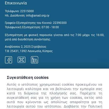
Επικοινωνία
Τηλέφωνο: 22515000
Ηλ. Διεύθυνση:
info@anad.org.cy
Γραφείο Εξυπηρέτησης του Κοινού: 22390300
Τηλεφωνική Εξυπηρέτηση: 07:00 - 18:00
Εξυπηρέτηση με φυσική παρουσία γίνεται από τις 7:00 μέχρι τις 16:00,
μετά από διευθέτηση συνάντησης.
Αναβύσσου 2, 2025 Στρόβολος
Τ.Θ. 25431, 1392 Λευκωσία, Κύπρος
Γραφεία ΑνΑΔ
Συγκατάθεση cookies
Αυτός ο ιστότοπος χρησιμοποιεί cookies προκειμένου να
λειτουργέι καλύτερα και να βελτιώνει την εμπειρία σας
κατά τη διάρκεια της πλοήγησής σας. Παρέχετε τη
×
συγκατάθεσή σας για τη χρήση των cookies, εκτός από
👋 Καλώς ήρθες! Είμαι η Νόησις.
αυτά που κρίνονται ως απολύτως απαραίτητα για τη
Πες μου πώς μπορώ να σε βοηθήσω
λειτουργία αυτού του ιστότοπου. Διαβάστε την Πολιτική