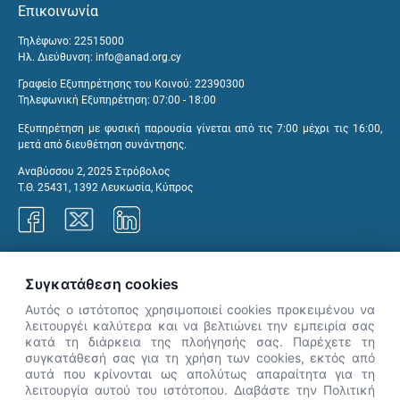
Επικοινωνία
Τηλέφωνο: 22515000
Ηλ. Διεύθυνση:
info@anad.org.cy
Γραφείο Εξυπηρέτησης του Κοινού: 22390300
Τηλεφωνική Εξυπηρέτηση: 07:00 - 18:00
Εξυπηρέτηση με φυσική παρουσία γίνεται από τις 7:00 μέχρι τις 16:00,
μετά από διευθέτηση συνάντησης.
Αναβύσσου 2, 2025 Στρόβολος
Τ.Θ. 25431, 1392 Λευκωσία, Κύπρος
Γραφεία ΑνΑΔ
Συγκατάθεση cookies
Αυτός ο ιστότοπος χρησιμοποιεί cookies προκειμένου να
λειτουργέι καλύτερα και να βελτιώνει την εμπειρία σας
κατά τη διάρκεια της πλοήγησής σας. Παρέχετε τη
×
συγκατάθεσή σας για τη χρήση των cookies, εκτός από
👋 Καλώς ήρθες! Είμαι η Νόησις.
αυτά που κρίνονται ως απολύτως απαραίτητα για τη
Πες μου πώς μπορώ να σε βοηθήσω
λειτουργία αυτού του ιστότοπου. Διαβάστε την Πολιτική