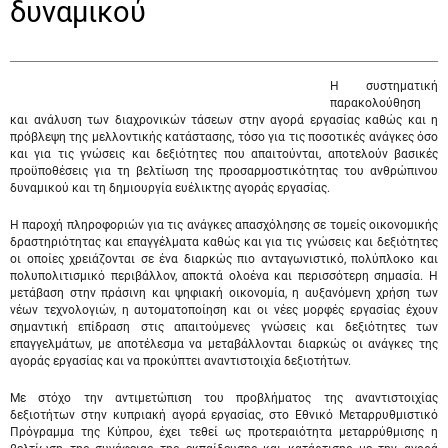
δυναμικού
Η συστηματική
παρακολούθηση
και ανάλυση των διαχρονικών τάσεων στην αγορά εργασίας καθώς και η
πρόβλεψη της μελλοντικής κατάστασης, τόσο για τις ποσοτικές ανάγκες όσο
και για τις γνώσεις και δεξιότητες που απαιτούνται, αποτελούν βασικές
προϋποθέσεις για τη βελτίωση της προσαρμοστικότητας του ανθρώπινου
δυναμικού και τη δημιουργία ευέλικτης αγοράς εργασίας.
Η παροχή πληροφοριών για τις ανάγκες απασχόλησης σε τομείς οικονομικής
δραστηριότητας και επαγγέλματα καθώς και για τις γνώσεις και δεξιότητες
οι οποίες χρειάζονται σε ένα διαρκώς πιο ανταγωνιστικό, πολύπλοκο και
πολυπολιτισμικό περιβάλλον, αποκτά ολοένα και περισσότερη σημασία. Η
μετάβαση στην πράσινη και ψηφιακή οικονομία, η αυξανόμενη χρήση των
νέων τεχνολογιών, η αυτοματοποίηση και οι νέες μορφές εργασίας έχουν
σημαντική επίδραση στις απαιτούμενες γνώσεις και δεξιότητες των
επαγγελμάτων, με αποτέλεσμα να μεταβάλλονται διαρκώς οι ανάγκες της
αγοράς εργασίας και να προκύπτει αναντιστοιχία δεξιοτήτων.
Με στόχο την αντιμετώπιση του προβλήματος της αναντιστοιχίας
δεξιοτήτων στην κυπριακή αγορά εργασίας, στο Εθνικό Μεταρρυθμιστικό
Πρόγραμμα της Κύπρου, έχει τεθεί ως προτεραιότητα μεταρρύθμισης η