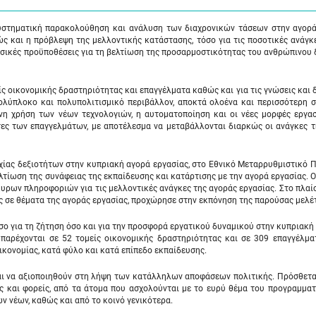
στηματική παρακολούθηση και ανάλυση των διαχρονικών τάσεων στην αγορά
ς και η πρόβλεψη της μελλοντικής κατάστασης, τόσο για τις ποσοτικές ανάγκ
 βασικές προϋποθέσεις για τη βελτίωση της προσαρμοστικότητας του ανθρώπινου
ς οικονομικής δραστηριότητας και επαγγέλματα καθώς και για τις γνώσεις και 
πολύπλοκο και πολυπολιτισμικό περιβάλλον, αποκτά ολοένα και περισσότερη 
νη χρήση των νέων τεχνολογιών, η αυτοματοποίηση και οι νέες μορφές εργασ
τες των επαγγελμάτων, με αποτέλεσμα να μεταβάλλονται διαρκώς οι ανάγκες 
χίας δεξιοτήτων στην κυπριακή αγορά εργασίας, στο Εθνικό Μεταρρυθμιστικό
λτίωση της συνάφειας της εκπαίδευσης και κατάρτισης με την αγορά εργασίας. 
υρων πληροφοριών για τις μελλοντικές ανάγκες της αγοράς εργασίας. Στο πλαίσ
ης σε θέματα της αγοράς εργασίας, προχώρησε στην εκπόνηση της παρούσας μελέ
σο για τη ζήτηση όσο και για την προσφορά εργατικού δυναμικού στην κυπριακή
 παρέχονται σε 52 τομείς οικονομικής δραστηριότητας και σε 309 επαγγέλμα
ικονομίας, κατά φύλο και κατά επίπεδο εκπαίδευσης.
αι να αξιοποιηθούν στη λήψη των κατάλληλων αποφάσεων πολιτικής. Πρόσθετα
ες και φορείς, από τα άτομα που ασχολούνται με το ευρύ θέμα του προγραμμα
 νέων, καθώς και από το κοινό γενικότερα.