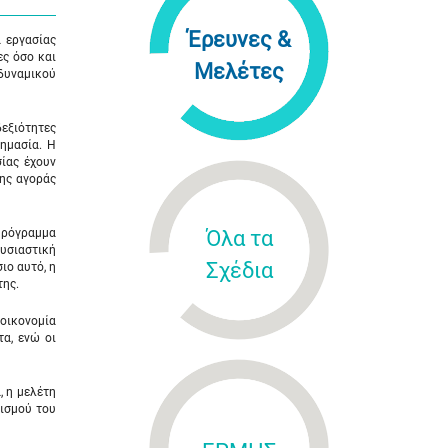
Έρευνες &
 εργασίας
ες όσο και
Μελέτες
 δυναμικού
δεξιότητες
σημασία. Η
ίας έχουν
της αγοράς
 Πρόγραμμα
Όλα τα
Ουσιαστική
Σχέδια
ιο αυτό, η
της.
 οικονομία
τα, ενώ οι
, η μελέτη
τισμού του