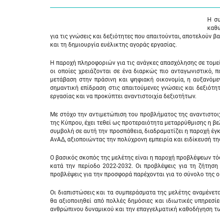
Η συ
καθώ
για τις γνώσεις και δεξιότητες που απαιτούνται, αποτελούν
και τη δημιουργία ευέλικτης αγοράς εργασίας.
Η παροχή πληροφοριών για τις ανάγκες απασχόλησης σε τομεί
οι οποίες χρειάζονται σε ένα διαρκώς πιο ανταγωνιστικό, 
μετάβαση στην πράσινη και ψηφιακή οικονομία, η αυξανόμε
σημαντική επίδραση στις απαιτούμενες γνώσεις και δεξιότη
εργασίας και να προκύπτει αναντιστοιχία δεξιοτήτων.
Με στόχο την αντιμετώπιση του προβλήματος της αναντιστοι
της Κύπρου, έχει τεθεί ως προτεραιότητα μεταρρύθμισης η βε
συμβολή σε αυτή την προσπάθεια, διαδραματίζει η παροχή έγκ
ΑνΑΔ, αξιοποιώντας την πολύχρονη εμπειρία και ειδίκευσή τ
Ο βασικός σκοπός της μελέτης είναι η παροχή προβλέψεων τό
κατά την περίοδο 2022-2032. Οι προβλέψεις για τη ζήτηση
προβλέψεις για την προσφορά παρέχονται για το σύνολο της ο
Οι διαπιστώσεις και τα συμπεράσματα της μελέτης αναμένετ
θα αξιοποιηθεί από πολλές δημόσιες και ιδιωτικές υπηρεσί
ανθρώπινου δυναμικού και την επαγγελματική καθοδήγηση των