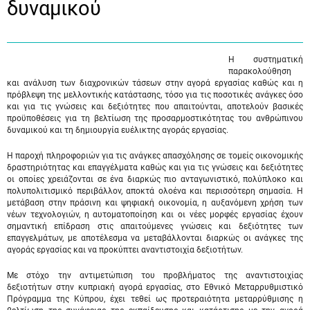
δυναμικού
Η συστηματική
παρακολούθηση
και ανάλυση των διαχρονικών τάσεων στην αγορά εργασίας καθώς και η
πρόβλεψη της μελλοντικής κατάστασης, τόσο για τις ποσοτικές ανάγκες όσο
και για τις γνώσεις και δεξιότητες που απαιτούνται, αποτελούν βασικές
προϋποθέσεις για τη βελτίωση της προσαρμοστικότητας του ανθρώπινου
δυναμικού και τη δημιουργία ευέλικτης αγοράς εργασίας.
Η παροχή πληροφοριών για τις ανάγκες απασχόλησης σε τομείς οικονομικής
δραστηριότητας και επαγγέλματα καθώς και για τις γνώσεις και δεξιότητες
οι οποίες χρειάζονται σε ένα διαρκώς πιο ανταγωνιστικό, πολύπλοκο και
πολυπολιτισμικό περιβάλλον, αποκτά ολοένα και περισσότερη σημασία. Η
μετάβαση στην πράσινη και ψηφιακή οικονομία, η αυξανόμενη χρήση των
νέων τεχνολογιών, η αυτοματοποίηση και οι νέες μορφές εργασίας έχουν
σημαντική επίδραση στις απαιτούμενες γνώσεις και δεξιότητες των
επαγγελμάτων, με αποτέλεσμα να μεταβάλλονται διαρκώς οι ανάγκες της
αγοράς εργασίας και να προκύπτει αναντιστοιχία δεξιοτήτων.
Με στόχο την αντιμετώπιση του προβλήματος της αναντιστοιχίας
δεξιοτήτων στην κυπριακή αγορά εργασίας, στο Εθνικό Μεταρρυθμιστικό
Πρόγραμμα της Κύπρου, έχει τεθεί ως προτεραιότητα μεταρρύθμισης η