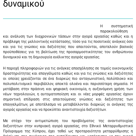
δυναμικού
Η συστηματική
παρακολούθηση
και ανάλυση των διαχρονικών τάσεων στην αγορά εργασίας καθώς και η
πρόβλεψη της μελλοντικής κατάστασης, τόσο για τις ποσοτικές ανάγκες όσο
και για τις γνώσεις και δεξιότητες που απαιτούνται, αποτελούν βασικές
προϋποθέσεις για τη βελτίωση της προσαρμοστικότητας του ανθρώπινου
δυναμικού και τη δημιουργία ευέλικτης αγοράς εργασίας.
Η παροχή πληροφοριών για τις ανάγκες απασχόλησης σε τομείς οικονομικής
δραστηριότητας και επαγγέλματα καθώς και για τις γνώσεις και δεξιότητες
οι οποίες χρειάζονται σε ένα διαρκώς πιο ανταγωνιστικό, πολύπλοκο και
πολυπολιτισμικό περιβάλλον, αποκτά ολοένα και περισσότερη σημασία. Η
μετάβαση στην πράσινη και ψηφιακή οικονομία, η αυξανόμενη χρήση των
νέων τεχνολογιών, η αυτοματοποίηση και οι νέες μορφές εργασίας έχουν
σημαντική επίδραση στις απαιτούμενες γνώσεις και δεξιότητες των
επαγγελμάτων, με αποτέλεσμα να μεταβάλλονται διαρκώς οι ανάγκες της
αγοράς εργασίας και να προκύπτει αναντιστοιχία δεξιοτήτων.
Με στόχο την αντιμετώπιση του προβλήματος της αναντιστοιχίας
δεξιοτήτων στην κυπριακή αγορά εργασίας, στο Εθνικό Μεταρρυθμιστικό
Πρόγραμμα της Κύπρου, έχει τεθεί ως προτεραιότητα μεταρρύθμισης η