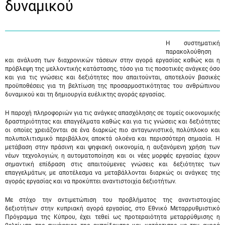
δυναμικού
Η συστηματική
παρακολούθηση
και ανάλυση των διαχρονικών τάσεων στην αγορά εργασίας καθώς και η
πρόβλεψη της μελλοντικής κατάστασης, τόσο για τις ποσοτικές ανάγκες όσο
και για τις γνώσεις και δεξιότητες που απαιτούνται, αποτελούν βασικές
προϋποθέσεις για τη βελτίωση της προσαρμοστικότητας του ανθρώπινου
δυναμικού και τη δημιουργία ευέλικτης αγοράς εργασίας.
Η παροχή πληροφοριών για τις ανάγκες απασχόλησης σε τομείς οικονομικής
δραστηριότητας και επαγγέλματα καθώς και για τις γνώσεις και δεξιότητες
οι οποίες χρειάζονται σε ένα διαρκώς πιο ανταγωνιστικό, πολύπλοκο και
πολυπολιτισμικό περιβάλλον, αποκτά ολοένα και περισσότερη σημασία. Η
μετάβαση στην πράσινη και ψηφιακή οικονομία, η αυξανόμενη χρήση των
νέων τεχνολογιών, η αυτοματοποίηση και οι νέες μορφές εργασίας έχουν
σημαντική επίδραση στις απαιτούμενες γνώσεις και δεξιότητες των
επαγγελμάτων, με αποτέλεσμα να μεταβάλλονται διαρκώς οι ανάγκες της
αγοράς εργασίας και να προκύπτει αναντιστοιχία δεξιοτήτων.
Με στόχο την αντιμετώπιση του προβλήματος της αναντιστοιχίας
δεξιοτήτων στην κυπριακή αγορά εργασίας, στο Εθνικό Μεταρρυθμιστικό
Πρόγραμμα της Κύπρου, έχει τεθεί ως προτεραιότητα μεταρρύθμισης η