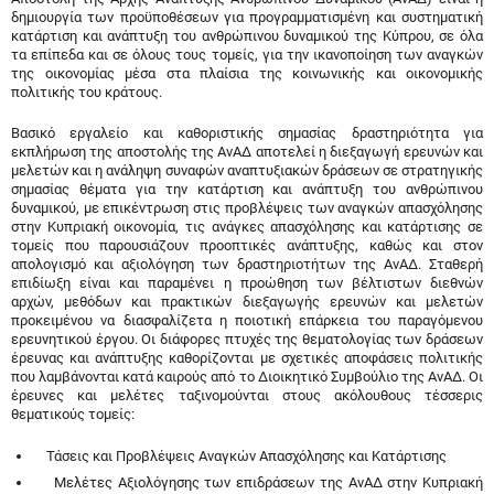
δημιουργία των προϋποθέσεων για προγραμματισμένη και συστηματική
κατάρτιση και ανάπτυξη του ανθρώπινου δυναμικού της Κύπρου, σε όλα
τα επίπεδα και σε όλους τους τομείς, για την ικανοποίηση των αναγκών
της οικονομίας μέσα στα πλαίσια της κοινωνικής και οικονομικής
πολιτικής του κράτους.
Βασικό εργαλείο και καθοριστικής σημασίας δραστηριότητα για
εκπλήρωση της αποστολής της ΑνΑΔ αποτελεί η διεξαγωγή ερευνών και
μελετών και η ανάληψη συναφών αναπτυξιακών δράσεων σε στρατηγικής
σημασίας θέματα για την κατάρτιση και ανάπτυξη του ανθρώπινου
δυναμικού, με επικέντρωση στις προβλέψεις των αναγκών απασχόλησης
στην Κυπριακή οικονομία, τις ανάγκες απασχόλησης και κατάρτισης σε
τομείς που παρουσιάζουν προοπτικές ανάπτυξης, καθώς και στον
απολογισμό και αξιολόγηση των δραστηριοτήτων της ΑνΑΔ. Σταθερή
επιδίωξη είναι και παραμένει η προώθηση των βέλτιστων διεθνών
αρχών, μεθόδων και πρακτικών διεξαγωγής ερευνών και μελετών
προκειμένου να διασφαλίζετα η ποιοτική επάρκεια του παραγόμενου
ερευνητικού έργου. Οι διάφορες πτυχές της θεματολογίας των δράσεων
έρευνας και ανάπτυξης καθορίζονται με σχετικές αποφάσεις πολιτικής
που λαμβάνονται κατά καιρούς από το Διοικητικό Συμβούλιο της ΑνΑΔ. Οι
έρευνες και μελέτες ταξινομούνται στους ακόλουθους τέσσερις
θεματικούς τομείς:
Τάσεις και Προβλέψεις Αναγκών Απασχόλησης και Κατάρτισης
Μελέτες Αξιολόγησης των επιδράσεων της ΑνΑΔ στην Κυπριακή