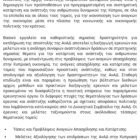
δημιουργία των προϋποθέσεων για προγραμματισμένη και συστηματική
κατάρτιση και ανάπτυξη του ανθρώπινου δυναμικού της Κύπρου, σε όλα
τα επίπεδα και σε όλους τους τομείς, για την ικανοποίηση των αναγκών
της οικονομίας μέσα στα πλαίσια της κοινωνικής και οικονομικής
πολιτικής του κράτους.
Βασικό εργαλείο και καθοριστικής σημασίας δραστηριότητα για
εκπλήρωση της αποστολής της ΑνΑΔ αποτελεί η διεξαγωγή ερευνών και
μελετών και η ανάληψη συναφών αναπτυξιακών δράσεων σε στρατηγικής
σημασίας θέματα για την κατάρτιση και ανάπτυξη του ανθρώπινου
δυναμικού, με επικέντρωση στις προβλέψεις των αναγκών απασχόλησης
στην Κυπριακή οικονομία, τις ανάγκες απασχόλησης και κατάρτισης σε
τομείς που παρουσιάζουν προοπτικές ανάπτυξης, καθώς και στον
απολογισμό και αξιολόγηση των δραστηριοτήτων της ΑνΑΔ. Σταθερή
επιδίωξη είναι και παραμένει η προώθηση των βέλτιστων διεθνών
αρχών, μεθόδων και πρακτικών διεξαγωγής ερευνών και μελετών
προκειμένου να διασφαλίζετα η ποιοτική επάρκεια του παραγόμενου
ερευνητικού έργου. Οι διάφορες πτυχές της θεματολογίας των δράσεων
έρευνας και ανάπτυξης καθορίζονται με σχετικές αποφάσεις πολιτικής
που λαμβάνονται κατά καιρούς από το Διοικητικό Συμβούλιο της ΑνΑΔ. Οι
έρευνες και μελέτες ταξινομούνται στους ακόλουθους τέσσερις
θεματικούς τομείς:
Τάσεις και Προβλέψεις Αναγκών Απασχόλησης και Κατάρτισης
Μελέτες Αξιολόγησης των επιδράσεων της ΑνΑΔ στην Κυπριακή