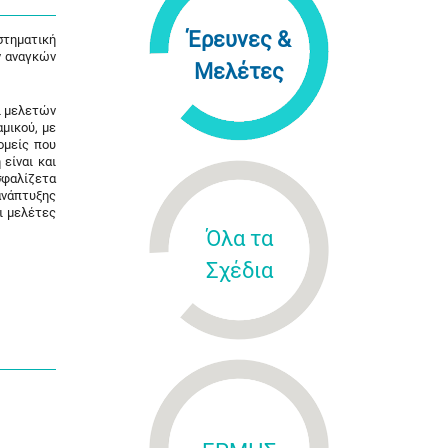
Έρευνες &
στηματική
ν αναγκών
Μελέτες
ι μελετών
μικού, με
ομείς που
είναι και
σφαλίζετα
ανάπτυξης
ι μελέτες
Όλα τα
Σχέδια