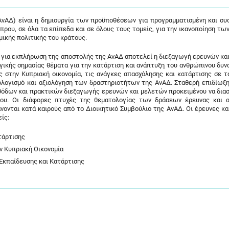
νΑΔ) είναι η δημιουργία των προϋποθέσεων για προγραμματισμένη και συ
πρου, σε όλα τα επίπεδα και σε όλους τους τομείς, για την ικανοποίηση τω
ομικής πολιτικής του κράτους.
α για εκπλήρωση της αποστολής της ΑνΑΔ αποτελεί η διεξαγωγή ερευνών κα
κής σημασίας θέματα για την κατάρτιση και ανάπτυξη του ανθρώπινου δυνα
στην Κυπριακή οικονομία, τις ανάγκες απασχόλησης και κατάρτισης σε τ
λογισμό και αξιολόγηση των δραστηριοτήτων της ΑνΑΔ. Σταθερή επιδίωξη 
θόδων και πρακτικών διεξαγωγής ερευνών και μελετών προκειμένου να δια
γου. Οι διάφορες πτυχές της θεματολογίας των δράσεων έρευνας και 
νονται κατά καιρούς από το Διοικητικό Συμβούλιο της ΑνΑΔ. Οι έρευνες κα
ίς:
τάρτισης
 Κυπριακή Οικονομία
κπαίδευσης και Κατάρτισης