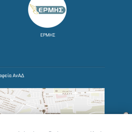
ΕΡΜΗΣ
αφεία ΑνΑΔ
×
👋 Καλώς ήρθες! Είμαι η Νόησις.
Πες μου πώς μπορώ να σε βοηθήσω