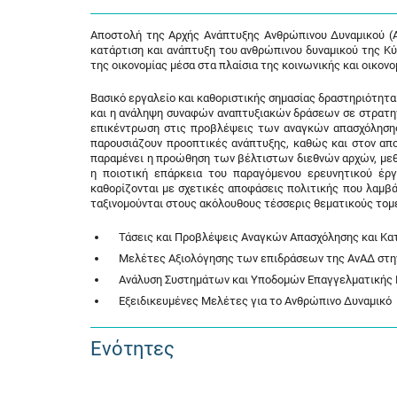
Αποστολή της Αρχής Ανάπτυξης Ανθρώπινου Δυναμικού (Α
κατάρτιση και ανάπτυξη του ανθρώπινου δυναμικού της Κύ
της οικονομίας μέσα στα πλαίσια της κοινωνικής και οικον
Βασικό εργαλείο και καθοριστικής σημασίας δραστηριότητ
και η ανάληψη συναφών αναπτυξιακών δράσεων σε στρατηγι
επικέντρωση στις προβλέψεις των αναγκών απασχόλησης 
παρουσιάζουν προοπτικές ανάπτυξης, καθώς και στον απο
παραμένει η προώθηση των βέλτιστων διεθνών αρχών, με
η ποιοτική επάρκεια του παραγόμενου ερευνητικού έρ
καθορίζονται με σχετικές αποφάσεις πολιτικής που λαμβά
ταξινομούνται στους ακόλουθους τέσσερις θεματικούς τομε
Τάσεις και Προβλέψεις Αναγκών Απασχόλησης και Κα
Μελέτες Αξιολόγησης των επιδράσεων της ΑνΑΔ στην
Ανάλυση Συστημάτων και Υποδομών Επαγγελματικής Ε
Εξειδικευμένες Μελέτες για το Ανθρώπινο Δυναμικό
Ενότητες