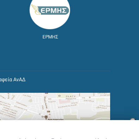
ΕΡΜΗΣ
αφεία ΑνΑΔ
×
👋 Καλώς ήρθες! Είμαι η Νόησις.
Πες μου πώς μπορώ να σε βοηθήσω