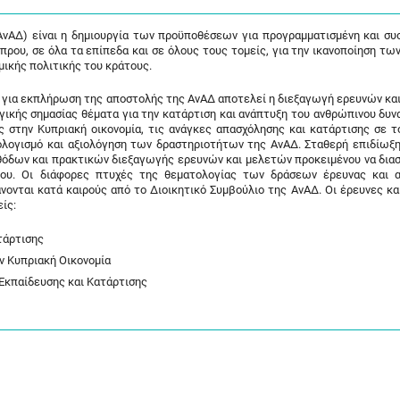
νΑΔ) είναι η δημιουργία των προϋποθέσεων για προγραμματισμένη και συ
πρου, σε όλα τα επίπεδα και σε όλους τους τομείς, για την ικανοποίηση τω
ομικής πολιτικής του κράτους.
α για εκπλήρωση της αποστολής της ΑνΑΔ αποτελεί η διεξαγωγή ερευνών κα
κής σημασίας θέματα για την κατάρτιση και ανάπτυξη του ανθρώπινου δυνα
στην Κυπριακή οικονομία, τις ανάγκες απασχόλησης και κατάρτισης σε τ
λογισμό και αξιολόγηση των δραστηριοτήτων της ΑνΑΔ. Σταθερή επιδίωξη 
θόδων και πρακτικών διεξαγωγής ερευνών και μελετών προκειμένου να δια
γου. Οι διάφορες πτυχές της θεματολογίας των δράσεων έρευνας και 
νονται κατά καιρούς από το Διοικητικό Συμβούλιο της ΑνΑΔ. Οι έρευνες κα
ίς:
τάρτισης
 Κυπριακή Οικονομία
κπαίδευσης και Κατάρτισης