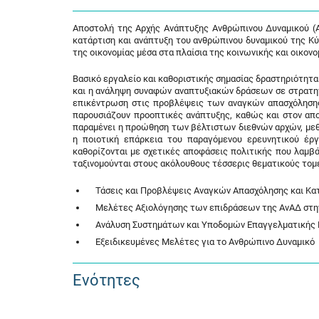
Αποστολή της Αρχής Ανάπτυξης Ανθρώπινου Δυναμικού (Α
κατάρτιση και ανάπτυξη του ανθρώπινου δυναμικού της Κύ
της οικονομίας μέσα στα πλαίσια της κοινωνικής και οικον
Βασικό εργαλείο και καθοριστικής σημασίας δραστηριότητ
και η ανάληψη συναφών αναπτυξιακών δράσεων σε στρατηγι
επικέντρωση στις προβλέψεις των αναγκών απασχόλησης 
παρουσιάζουν προοπτικές ανάπτυξης, καθώς και στον απο
παραμένει η προώθηση των βέλτιστων διεθνών αρχών, με
η ποιοτική επάρκεια του παραγόμενου ερευνητικού έρ
καθορίζονται με σχετικές αποφάσεις πολιτικής που λαμβά
ταξινομούνται στους ακόλουθους τέσσερις θεματικούς τομε
Τάσεις και Προβλέψεις Αναγκών Απασχόλησης και Κα
Μελέτες Αξιολόγησης των επιδράσεων της ΑνΑΔ στην
Ανάλυση Συστημάτων και Υποδομών Επαγγελματικής Ε
Εξειδικευμένες Μελέτες για το Ανθρώπινο Δυναμικό
Ενότητες