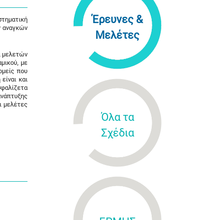
Έρευνες &
στηματική
ν αναγκών
Μελέτες
ι μελετών
μικού, με
ομείς που
είναι και
σφαλίζετα
ανάπτυξης
ι μελέτες
Όλα τα
Σχέδια