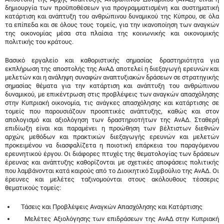
δημιουργία των προϋποθέσεων για προγραμματισμένη και συστηματική
κατάρτιση και ανάπτυξη του ανθρώπινου δυναμικού της Κύπρου, σε όλα
τα επίπεδα και σε όλους τους τομείς, για την ικανοποίηση των αναγκών
της οικονομίας μέσα στα πλαίσια της κοινωνικής και οικονομικής
πολιτικής του κράτους.
Βασικό εργαλείο και καθοριστικής σημασίας δραστηριότητα για
εκπλήρωση της αποστολής της ΑνΑΔ αποτελεί η διεξαγωγή ερευνών και
μελετών και η ανάληψη συναφών αναπτυξιακών δράσεων σε στρατηγικής
σημασίας θέματα για την κατάρτιση και ανάπτυξη του ανθρώπινου
δυναμικού, με επικέντρωση στις προβλέψεις των αναγκών απασχόλησης
στην Κυπριακή οικονομία, τις ανάγκες απασχόλησης και κατάρτισης σε
τομείς που παρουσιάζουν προοπτικές ανάπτυξης, καθώς και στον
απολογισμό και αξιολόγηση των δραστηριοτήτων της ΑνΑΔ. Σταθερή
επιδίωξη είναι και παραμένει η προώθηση των βέλτιστων διεθνών
αρχών, μεθόδων και πρακτικών διεξαγωγής ερευνών και μελετών
προκειμένου να διασφαλίζετα η ποιοτική επάρκεια του παραγόμενου
ερευνητικού έργου. Οι διάφορες πτυχές της θεματολογίας των δράσεων
έρευνας και ανάπτυξης καθορίζονται με σχετικές αποφάσεις πολιτικής
που λαμβάνονται κατά καιρούς από το Διοικητικό Συμβούλιο της ΑνΑΔ. Οι
έρευνες και μελέτες ταξινομούνται στους ακόλουθους τέσσερις
θεματικούς τομείς:
Τάσεις και Προβλέψεις Αναγκών Απασχόλησης και Κατάρτισης
Μελέτες Αξιολόγησης των επιδράσεων της ΑνΑΔ στην Κυπριακή