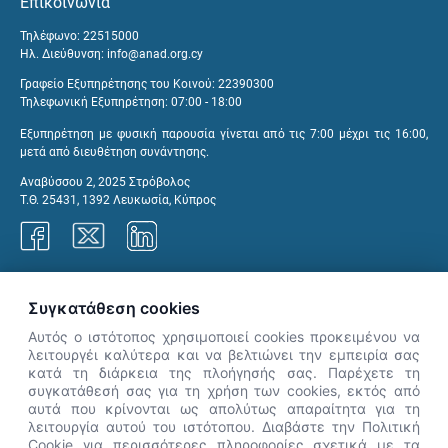
Επικοινωνία
Τηλέφωνο: 22515000
Ηλ. Διεύθυνση:
info@anad.org.cy
Γραφείο Εξυπηρέτησης του Κοινού: 22390300
Τηλεφωνική Εξυπηρέτηση: 07:00 - 18:00
Εξυπηρέτηση με φυσική παρουσία γίνεται από τις 7:00 μέχρι τις 16:00,
μετά από διευθέτηση συνάντησης.
Αναβύσσου 2, 2025 Στρόβολος
Τ.Θ. 25431, 1392 Λευκωσία, Κύπρος
Γραφεία ΑνΑΔ
Συγκατάθεση cookies
Αυτός ο ιστότοπος χρησιμοποιεί cookies προκειμένου να
λειτουργέι καλύτερα και να βελτιώνει την εμπειρία σας
κατά τη διάρκεια της πλοήγησής σας. Παρέχετε τη
×
συγκατάθεσή σας για τη χρήση των cookies, εκτός από
👋 Καλώς ήρθες! Είμαι η Νόησις.
αυτά που κρίνονται ως απολύτως απαραίτητα για τη
Πες μου πώς μπορώ να σε βοηθήσω
λειτουργία αυτού του ιστότοπου. Διαβάστε την Πολιτική
Cookie για περισσότερες πληροφορίες σχετικά με τα
σήμερα.