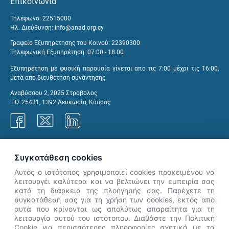
Επικοινωνία
Τηλέφωνο: 22515000
Ηλ. Διεύθυνση:
info@anad.org.cy
Γραφείο Εξυπηρέτησης του Κοινού: 22390300
Τηλεφωνική Εξυπηρέτηση: 07:00 - 18:00
Εξυπηρέτηση με φυσική παρουσία γίνεται από τις 7:00 μέχρι τις 16:00,
μετά από διευθέτηση συνάντησης.
Αναβύσσου 2, 2025 Στρόβολος
Τ.Θ. 25431, 1392 Λευκωσία, Κύπρος
Γραφεία ΑνΑΔ
Συγκατάθεση cookies
Αυτός ο ιστότοπος χρησιμοποιεί cookies προκειμένου να
λειτουργέι καλύτερα και να βελτιώνει την εμπειρία σας
κατά τη διάρκεια της πλοήγησής σας. Παρέχετε τη
×
συγκατάθεσή σας για τη χρήση των cookies, εκτός από
👋 Καλώς ήρθες! Είμαι η Νόησις.
αυτά που κρίνονται ως απολύτως απαραίτητα για τη
Πες μου πώς μπορώ να σε βοηθήσω
λειτουργία αυτού του ιστότοπου. Διαβάστε την Πολιτική
Cookie για περισσότερες πληροφορίες σχετικά με τα
σήμερα.